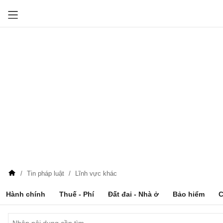
Tin pháp luật
Lĩnh vực khác
Hành chính
Thuế - Phí
Đất đai - Nhà ở
Bảo hiểm
C