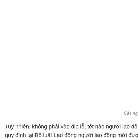
Các ng
Tuy nhiên, không phải vào dịp lễ, tết nào người lao đ
quy định tại Bộ luật Lao động người lao động mới đượ