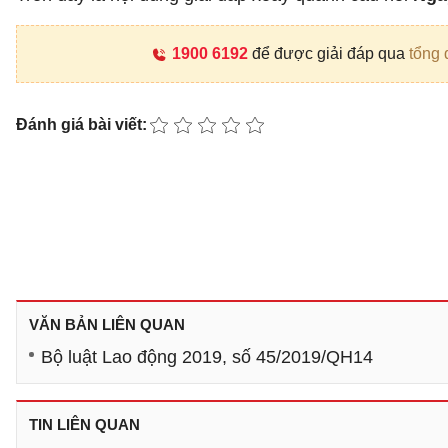
1900 6192
để được giải đáp qua
tổng 
Đánh giá bài viết:
VĂN BẢN LIÊN QUAN
Bộ luật Lao động 2019, số 45/2019/QH14
TIN LIÊN QUAN