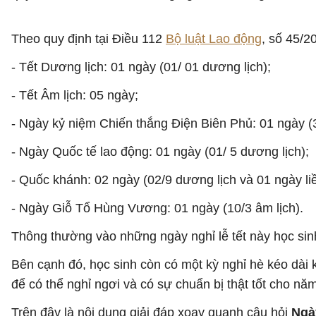
Theo quy định tại Điều 112
Bộ luật Lao động
, số 45/2
- Tết Dương lịch: 01 ngày (01/ 01 dương lịch);
- Tết Âm lịch: 05 ngày;
- Ngày kỷ niệm Chiến thắng Điện Biên Phủ: 01 ngày (3
- Ngày Quốc tế lao động: 01 ngày (01/ 5 dương lịch);
- Quốc khánh: 02 ngày (02/9 dương lịch và 01 ngày li
- Ngày Giỗ Tổ Hùng Vương: 01 ngày (10/3 âm lịch).
Thông thường vào những ngày nghỉ lễ tết này học si
Bên cạnh đó, học sinh còn có một kỳ nghỉ hè kéo dài
để có thể nghỉ ngơi và có sự chuẩn bị thật tốt cho nă
Trên đây là nội dung giải đáp xoay quanh câu hỏi
Ngà