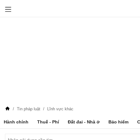
Tin pháp luật
Lĩnh vực khác
Hành chính
Thuế - Phí
Đất đai - Nhà ở
Bảo hiểm
C