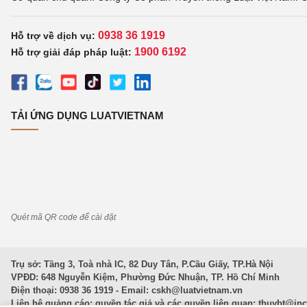
0938 36 1919
Hỗ trợ về dịch vụ:
1900 6192
Hỗ trợ giải đáp pháp luật:
TẢI ỨNG DỤNG LUATVIETNAM
Quét mã QR code để cài đặt
Trụ sở: Tầng 3, Toà nhà IC, 82 Duy Tân, P.Cầu Giấy, TP.Hà Nội
VPĐD: 648 Nguyễn Kiệm, Phường Đức Nhuận, TP. Hồ Chí Minh
Điện thoại: 0938 36 1919 - Email:
cskh@luatvietnam.vn
Liên hệ quảng cáo; quyền tác giả và các quyền liên quan:
thuybt@in