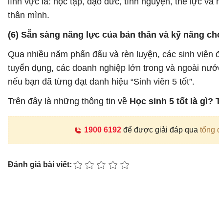
lĩnh vực là: học tập, đạo đức, tình nguyện, thể lực v
thân mình.
(6) Sẵn sàng năng lực của bản thân và kỹ năng cho
Qua nhiều năm phấn đấu và rèn luyện, các sinh viên đ
tuyển dụng, các doanh nghiệp lớn trong và ngoài nước
nếu bạn đã từng đạt danh hiệu “Sinh viên 5 tốt”.
Trên đây là những thông tin về
Học sinh 5 tốt là gì?
1900 6192
để được giải đáp qua
tổng 
Đánh giá bài viết: