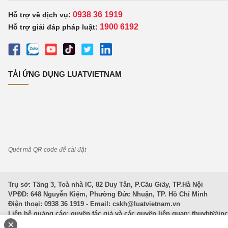
0938 36 1919
Hỗ trợ về dịch vụ:
1900 6192
Hỗ trợ giải đáp pháp luật:
TẢI ỨNG DỤNG LUATVIETNAM
Quét mã QR code để cài đặt
Trụ sở: Tầng 3, Toà nhà IC, 82 Duy Tân, P.Cầu Giấy, TP.Hà Nội
VPĐD: 648 Nguyễn Kiệm, Phường Đức Nhuận, TP. Hồ Chí Minh
Điện thoại: 0938 36 1919 - Email:
cskh@luatvietnam.vn
Liên hệ quảng cáo; quyền tác giả và các quyền liên quan:
thuybt@in
×
Văn Bản Pháp Luật
|
Luật Doanh nghiệp
|
Luật Đất đai
|
Luật Hình 