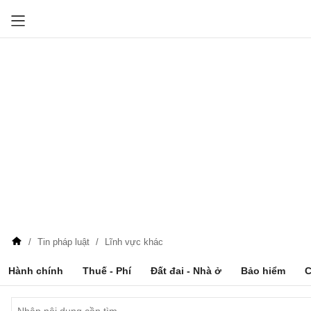
Tin pháp luật
Lĩnh vực khác
Hành chính
Thuế - Phí
Đất đai - Nhà ở
Bảo hiểm
C