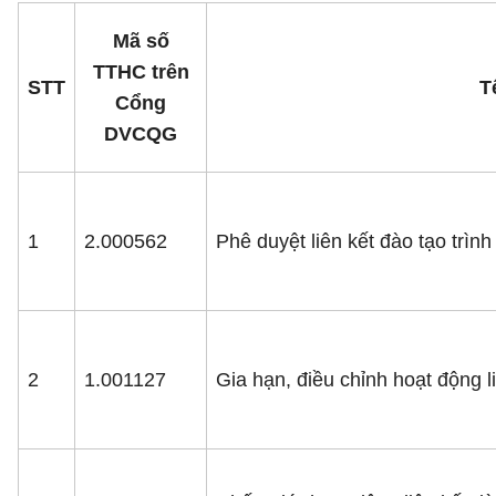
Mã số
TTHC trên
STT
T
Cổng
DVCQG
1
2.000562
Phê duyệt liên kết đào tạo trình 
2
1.001127
Gia hạn, điều chỉnh hoạt động liê