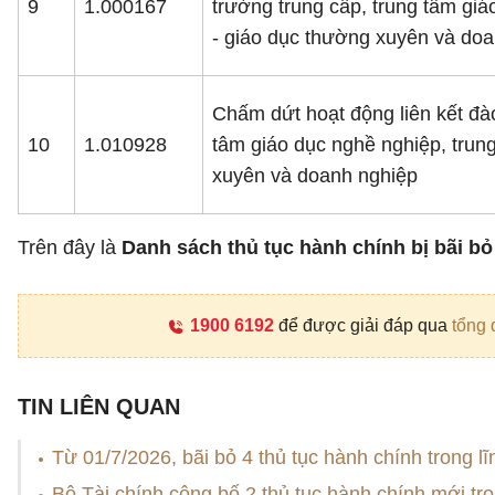
9
1.000167
trường trung cấp, trung tâm gi
- giáo dục thường xuyên và do
Chấm dứt hoạt động liên kết đào
10
1.010928
tâm giáo dục nghề nghiệp, trun
xuyên và doanh nghiệp
Trên đây là
Danh sách thủ tục hành chính bị bãi bỏ 
1900 6192
để được giải đáp qua
tổng 
TIN LIÊN QUAN
Từ 01/7/2026, bãi bỏ 4 thủ tục hành chính trong 
Bộ Tài chính công bố 2 thủ tục hành chính mới tr