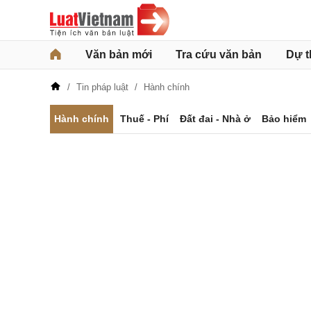
Văn bản mới
Tra cứu văn bản
Dự t
Tin pháp luật
Hành chính
Hành chính
Thuế - Phí
Đất đai - Nhà ở
Bảo hiểm