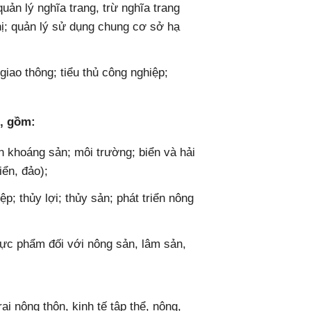
quản lý nghĩa trang, trừ nghĩa trang
thị; quản lý sử dụng chung cơ sở hạ
giao thông; tiểu thủ công nghiệp;
, gồm:
n khoáng sản; môi trường; biển và hải
iển, đảo);
p; thủy lợi; thủy sản; phát triển nông
hực phẩm đối với nông sản, lâm sản,
trại nông thôn, kinh tế tập thể, nông,