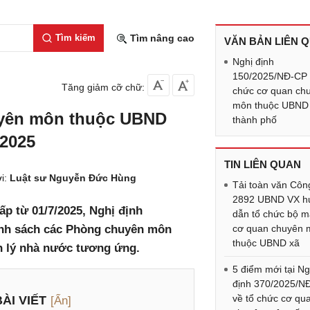
Tìm kiếm
Tìm nâng cao
VĂN BẢN LIÊN 
Nghị định
150/2025/NĐ-CP 
Tăng giảm cỡ chữ:
chức cơ quan ch
môn thuộc UBND 
uyên môn thuộc UBND
thành phố
/2025
TIN LIÊN QUAN
i:
Luật sư Nguyễn Đức Hùng
Tải toàn văn Côn
2892 UBND VX h
p từ 01/7/2025, Nghị định
dẫn tổ chức bộ 
anh sách các Phòng chuyên môn
cơ quan chuyên 
thuộc UBND xã
n lý nhà nước tương ứng.
5 điểm mới tại Ng
định 370/2025/N
về tổ chức cơ qu
ÀI VIẾT
[Ẩn]