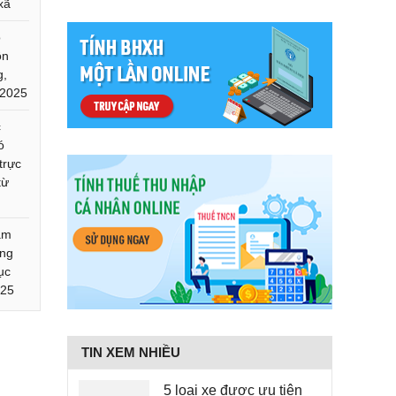
xã
ó
ôn
g,
/2025
c
ó
trực
từ
ám
ởng
ục
025
TIN XEM NHIỀU
5 loại xe được ưu tiên