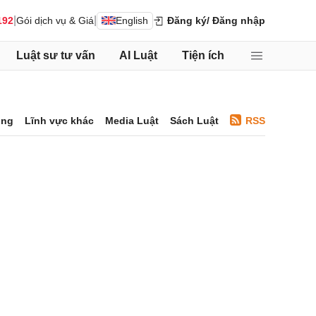
|
|
192
Gói dịch vụ & Giá
English
Đăng ký
/ Đăng nhập
Luật sư tư vấn
AI Luật
Tiện ích
ông
Lĩnh vực khác
Media Luật
Sách Luật
RSS