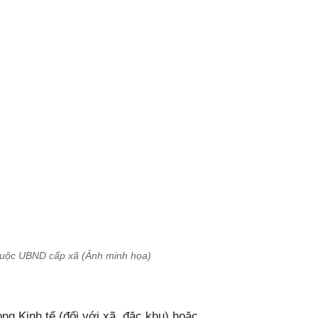
uộc UBND cấp xã (Ảnh minh họa)
ng Kinh tế (đối với xã, đặc khu) hoặc