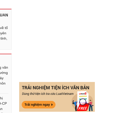
QUAN
về tổ
uyên
tỉnh,
g văn
ướng
máy
môn
hị
Đ-CP
an