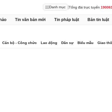
|
Danh mục
Tổng đài trực tuyến
19006
hảo
Tin văn bản mới
Tin pháp luật
Bản tin luật
Cán bộ - Công chức
Lao động
Dân sự
Biểu mẫu
Giao th