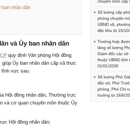
chuyên môn cấp 
y ban nhân dân
Số lượng cấp ph
phòng chuyên m
UBND xã, phườn
đặc khu từ 15/10
Trường hợp đượ
dân và Ủy ban nhân dân
tăng số lượng Ph
Giám đốc các sở 
-CP
quy định Văn phòng Hội đồng
thuộc UBND tỉnh 
 giúp Ủy ban nhân dân cấp xã thực
01/01/2026
 lĩnh vực sau:
Số lượng Phó Gi
đốc sở, Phó Trư
phòng, Phó Chi c
ủa Hội đồng nhân dân, Thường trực
trưởng từ 16/6/2
ân và cơ quan chuyên môn thuộc Ủy
ực Hội đồng nhân dân;