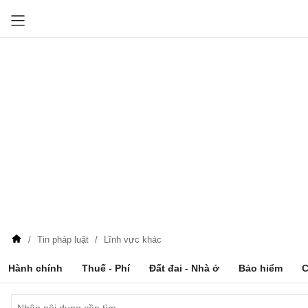
Tin pháp luật
Lĩnh vực khác
Hành chính
Thuế - Phí
Đất đai - Nhà ở
Bảo hiểm
C