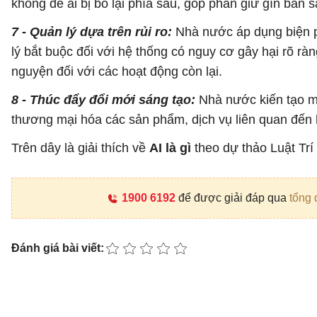
không để ai bị bỏ lại phía sau, góp phần giữ gìn bản 
7 - Quản lý dựa trên rủi ro:
Nhà nước áp dụng biện ph
lý bắt buộc đối với hệ thống có nguy cơ gây hại rõ r
nguyện đối với các hoạt động còn lại.
8 - Thúc đẩy đổi mới sáng tạo:
Nhà nước kiến tạo mô
thương mại hóa các sản phẩm, dịch vụ liên quan đến h
Trên dây là giải thích về
AI là gì
theo dự thảo Luật Trí
1900 6192
để được giải đáp qua
tổng 
Đánh giá bài viết: