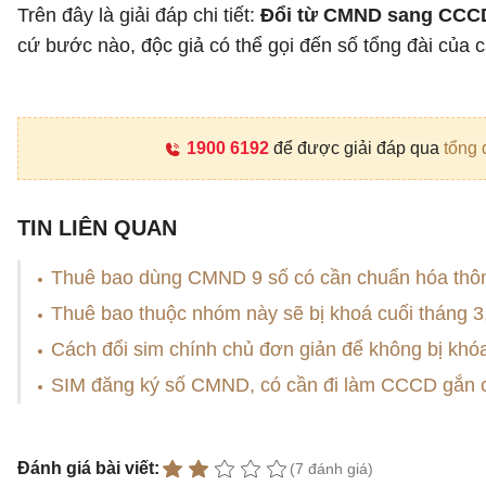
Trên đây là giải đáp chi tiết:
Đổi từ CMND sang CCCD 
cứ bước nào, độc giả có thể gọi đến số tổng đài củ
1900 6192
để được giải đáp qua
tổng 
TIN LIÊN QUAN
Thuê bao dùng CMND 9 số có cần chuẩn hóa thôn
Thuê bao thuộc nhóm này sẽ bị khoá cuối tháng 3,
Cách đổi sim chính chủ đơn giản để không bị khó
SIM đăng ký số CMND, có cần đi làm CCCD gắn c
Đánh giá bài viết:
(7 đánh giá)