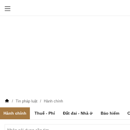
Tin pháp luật
Hành chính
Hành chính
Thuế - Phí
Đất đai - Nhà ở
Bảo hiểm
C