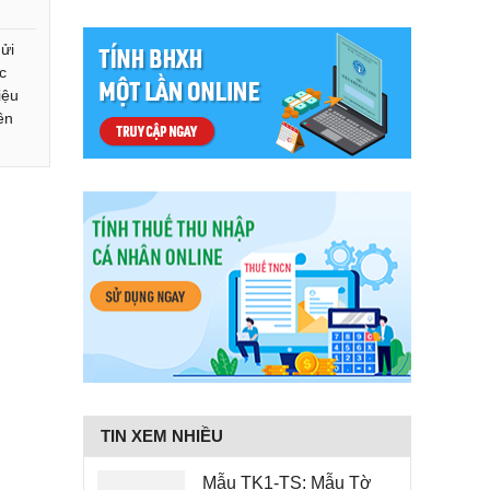
ửi
c
iệu
ên
TIN XEM NHIỀU
Mẫu TK1-TS: Mẫu Tờ