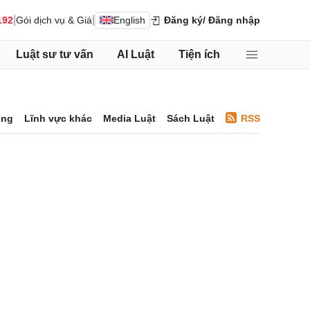
|
|
192
Gói dịch vụ & Giá
English
Đăng ký
/ Đăng nhập
Luật sư tư vấn
AI Luật
Tiện ích
ông
Lĩnh vực khác
Media Luật
Sách Luật
RSS