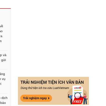
về
áo
ra
ện
p và
 gửi
ăng
h vụ
i
 dịch
i báo