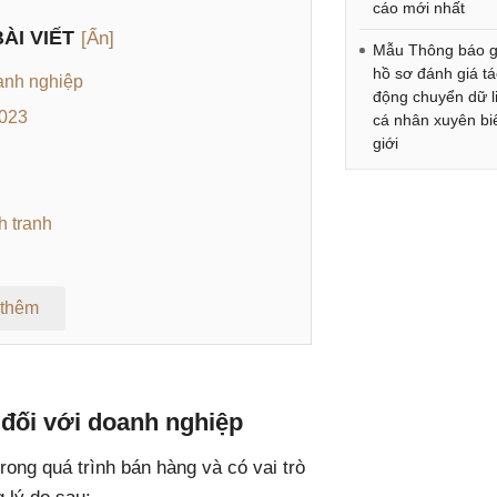
cáo mới nhất
ÀI VIẾT
[Ẩn]
Mẫu Thông báo g
hồ sơ đánh giá tá
oanh nghiệp
động chuyển dữ l
2023
cá nhân xuyên bi
giới
h tranh
 thêm
á đối với doanh nghiệp
rong quá trình bán hàng và có vai trò