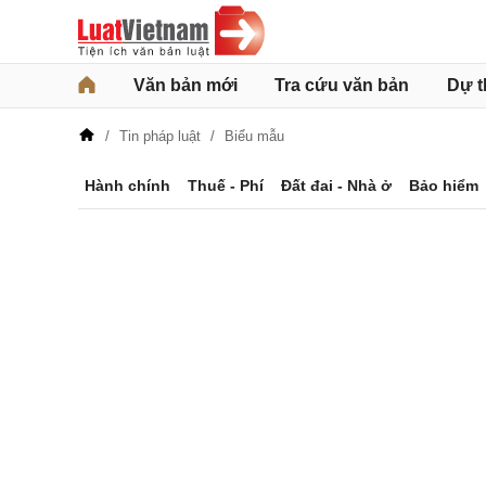
Văn bản mới
Tra cứu văn bản
Dự t
Tin pháp luật
Biểu mẫu
Hành chính
Thuế - Phí
Đất đai - Nhà ở
Bảo hiểm