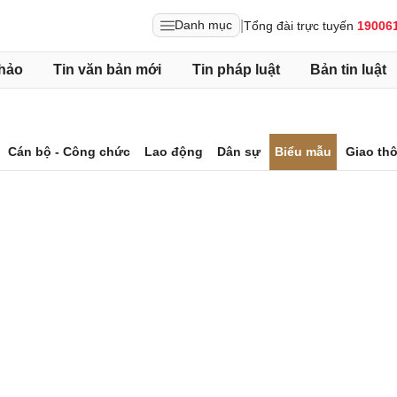
|
Danh mục
Tổng đài trực tuyến
19006
hảo
Tin văn bản mới
Tin pháp luật
Bản tin luật
Cán bộ - Công chức
Lao động
Dân sự
Biểu mẫu
Giao th