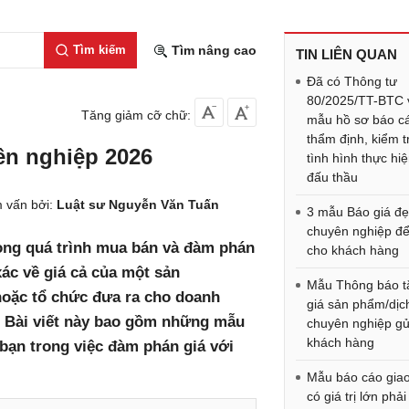
Tìm kiếm
Tìm nâng cao
TIN LIÊN QUAN
Đã có Thông tư
80/2025/TT-BTC 
Tăng giảm cỡ chữ:
mẫu hồ sơ báo c
thẩm định, kiểm t
ên nghiệp 2026
tình hình thực hi
đấu thầu
 vấn bởi:
Luật sư Nguyễn Văn Tuấn
3 mẫu Báo giá đẹ
chuyên nghiệp để
rong quá trình mua bán và đàm phán
cho khách hàng
xác về giá cả của một sản
Mẫu Thông báo t
hoặc tổ chức đưa ra cho doanh
giá sản phẩm/dịc
. Bài viết này bao gồm những mẫu
chuyên nghiệp gử
khách hàng
bạn trong việc đàm phán giá với
Mẫu báo cáo giao
có giá trị lớn phả