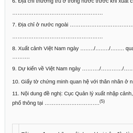
6. Địa chỉ thường trú ở trong nước trước khi 
……………………………………………
7. Địa chỉ ở nước ngoài ……………………………
……………………………………………
8. Xuất cảnh Việt Nam ngày ….…./….…./….…
……….
9. Dự kiến về Việt Nam ngày ………./…………/
10. Giấy tờ chứng minh quan hệ với thân nhân ở n
11. Nội dung đề nghị: Cục Quản lý xuất nhập cảnh
(5)
phổ thông tại ………………………….