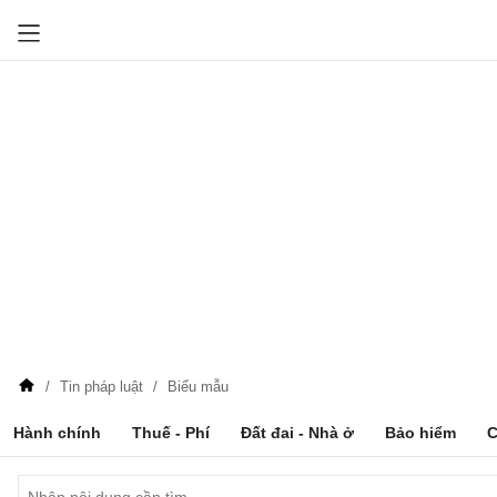
Tin pháp luật
Biểu mẫu
Hành chính
Thuế - Phí
Đất đai - Nhà ở
Bảo hiểm
C