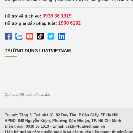
0938 36 1919
Hỗ trợ về dịch vụ:
1900 6192
Hỗ trợ giải đáp pháp luật:
TẢI ỨNG DỤNG LUATVIETNAM
Quét mã QR code để cài đặt
Trụ sở: Tầng 3, Toà nhà IC, 82 Duy Tân, P.Cầu Giấy, TP.Hà Nội
VPĐD: 648 Nguyễn Kiệm, Phường Đức Nhuận, TP. Hồ Chí Minh
Điện thoại: 0938 36 1919 - Email:
cskh@luatvietnam.vn
Liên hệ quảng cáo; quyền tác giả và các quyền liên quan:
thuybt@in