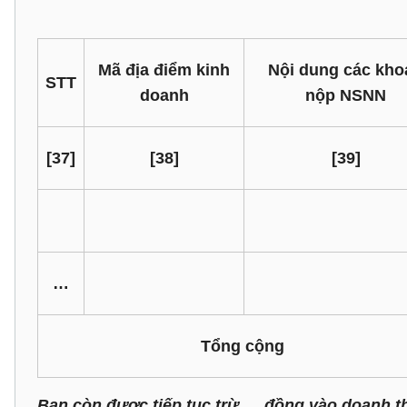
Mã địa điểm kinh
Nội dung các kho
STT
doanh
nộp NSNN
[37]
[38]
[39]
…
Tổng cộng
Bạn còn được tiếp tục trừ…. đồng vào doanh th