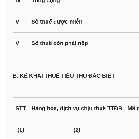
IV
Tổng cộng
V
Số thuế được miễn
VI
Số thuế còn phải nộp
B. KÊ KHAI THUẾ TIÊU THỤ ĐẶC BIỆT
STT
Hàng hóa, dịch vụ chịu thuế TTĐB
Mã c
(1)
(2)