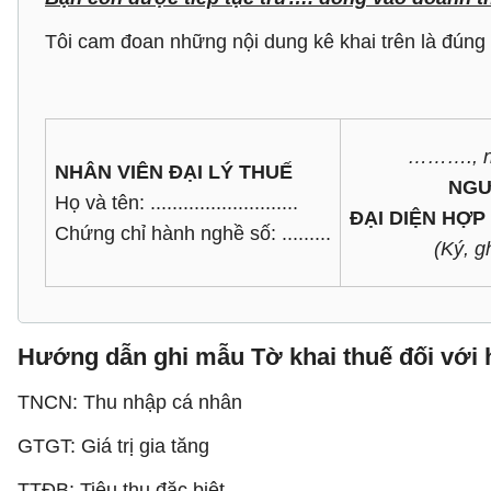
Tôi cam đoan những nội dung kê khai trên là đúng 
………., ngà
NHÂN VIÊN ĐẠI LÝ THUẾ
NGƯ
Họ và tên: ...........................
ĐẠI DIỆN HỢP
Chứng chỉ hành nghề số: .........
(Ký, g
Hướng dẫn ghi mẫu Tờ khai thuế đối với 
TNCN: Thu nhập cá nhân
GTGT: Giá trị gia tăng
TTĐB: Tiêu thụ đặc biệt