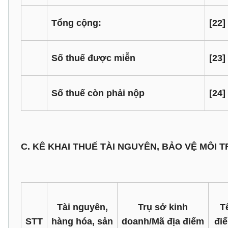
Tổng cộng:
[22]
Số thuế được miễn
[23]
Số thuế còn phải nộp
[24]
C. KÊ KHAI THUẾ TÀI NGUYÊN, BẢO VỆ MÔI
Tài nguyên,
Trụ sở kinh
T
STT
hàng hóa, sản
doanh/Mã địa điểm
đi