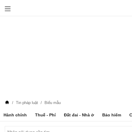
Tin pháp luật
Biểu mẫu
Hành chính
Thuế - Phí
Đất đai - Nhà ở
Bảo hiểm
C