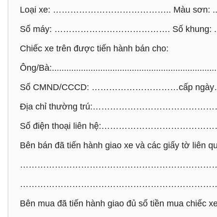
Loại xe: ………………………………….. Màu sơn: ..................
Số máy: …………………………………. Số khung: ..................
Chiếc xe trên được tiến hành bán cho:
Ông/Bà:......................................................................
Số CMND/CCCD: …………………………cấp ngày……………...N
Địa chỉ thường trú:…………………………
Số điện thoại liên hệ:……………………
Bên bán đã tiến hành giao xe và các giấy tờ liên 
…………………………………………………………
…………………………………………………………
Bên mua đã tiến hành giao đủ số tiền mua chiếc xe ô 