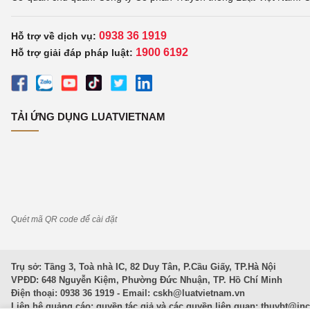
0938 36 1919
Hỗ trợ về dịch vụ:
1900 6192
Hỗ trợ giải đáp pháp luật:
TẢI ỨNG DỤNG LUATVIETNAM
Quét mã QR code để cài đặt
Trụ sở: Tầng 3, Toà nhà IC, 82 Duy Tân, P.Cầu Giấy, TP.Hà Nội
VPĐD: 648 Nguyễn Kiệm, Phường Đức Nhuận, TP. Hồ Chí Minh
Điện thoại: 0938 36 1919 - Email:
cskh@luatvietnam.vn
Liên hệ quảng cáo; quyền tác giả và các quyền liên quan:
thuybt@in