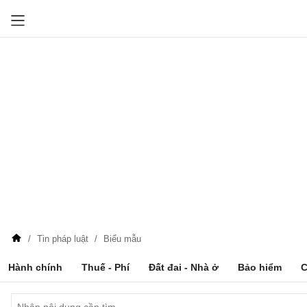
Tin pháp luật
Biểu mẫu
Hành chính
Thuế - Phí
Đất đai - Nhà ở
Bảo hiểm
C