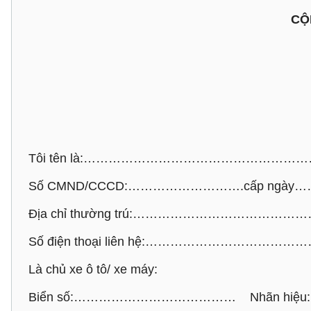
CỘ
Tôi tên là:…………………………………………
Số CMND/CCCD:……………………….cấp ngày…
Địa chỉ thường trú:…………………………
Số điện thoại liên hệ:……………………
Là chủ xe ô tô/ xe máy:
Biển số:………………………………… Nhãn hi