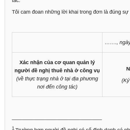
tác.
Tôi cam đoan những lời khai trong đơn là đúng sự 
……., ng
Xác nhận của cơ quan quản lý
N
người đề nghị thuê nhà ở công vụ
(về thực trạng nhà ở tại địa phương
(Ký
nơi đến công tác)
_______________________________
1