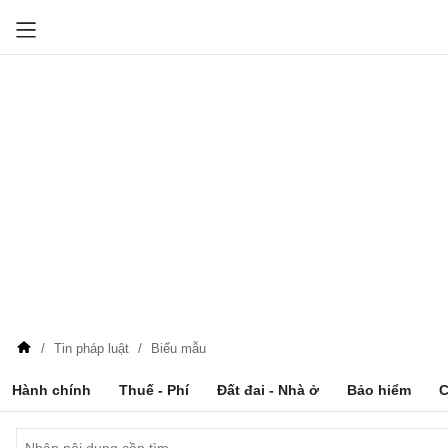
Tin pháp luật
Biểu mẫu
Hành chính
Thuế - Phí
Đất đai - Nhà ở
Bảo hiểm
C