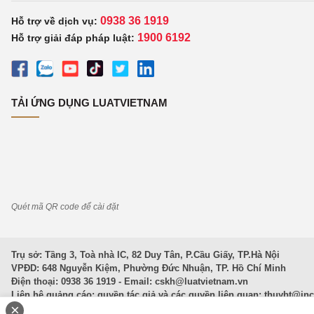
0938 36 1919
Hỗ trợ về dịch vụ:
1900 6192
Hỗ trợ giải đáp pháp luật:
TẢI ỨNG DỤNG LUATVIETNAM
Quét mã QR code để cài đặt
Trụ sở: Tầng 3, Toà nhà IC, 82 Duy Tân, P.Cầu Giấy, TP.Hà Nội
VPĐD: 648 Nguyễn Kiệm, Phường Đức Nhuận, TP. Hồ Chí Minh
Điện thoại: 0938 36 1919 - Email:
cskh@luatvietnam.vn
Liên hệ quảng cáo; quyền tác giả và các quyền liên quan:
thuybt@in
×
Văn Bản Pháp Luật
|
Luật Doanh nghiệp
|
Luật Đất đai
|
Luật Hình 