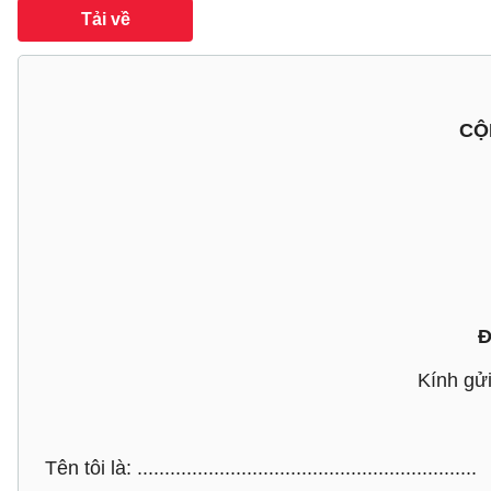
Tải về
CỘ
Đ
Kính gử
Tên tôi là: ..............................................................