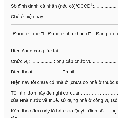
1
Số định danh cá nhân (nếu có)/CCCD
:..................
Chỗ ở hiện nay:.........................................................
Đang ở thuê □
Đang ở nhà khách □
Đang ở n
Hiện đang công tác tại:...........................................
Chức vụ: ................ ; phụ cấp chức vụ:......................
Điện thoại:..................... Email............................
Hiện nay tôi chưa có nhà ở (chưa có nhà ở thuộc 
Tôi làm đơn này đề nghị cơ quan………………………xem 
của Nhà nước về thuê, sử dụng nhà ở công vụ (số
Kèm theo đơn này là bản sao Quyết định số....