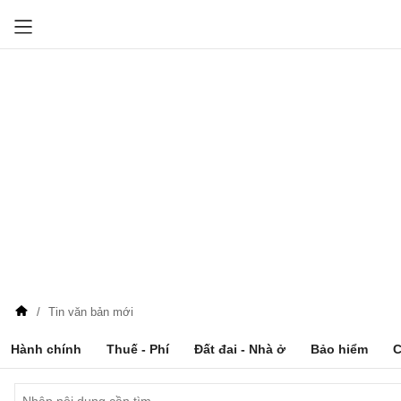
Tin văn bản mới
Hành chính
Thuế - Phí
Đất đai - Nhà ở
Bảo hiểm
C