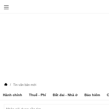
Tin văn bản mới
Hành chính
Thuế - Phí
Đất đai - Nhà ở
Bảo hiểm
C