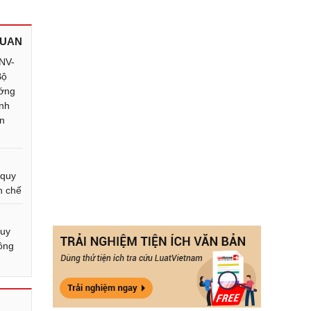
QUAN
NV-
Bộ
ướng
ính
ên
 quy
ên chế
quy
công