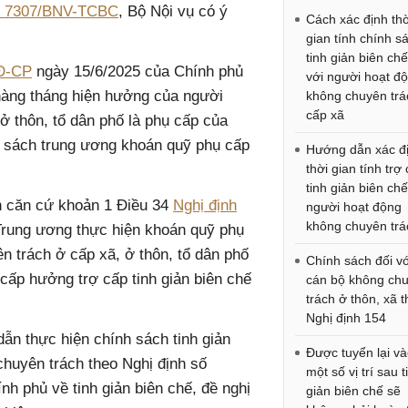
n 7307/BNV-TCBC
, Bộ Nội vụ có ý
Cách xác định thờ
gian tính chính s
tinh giản biên chế
NĐ-CP
ngày 15/6/2025 của Chính phủ
với người hoạt đ
 hàng tháng hiện hưởng của người
không chuyên trá
cấp xã
ở thôn, tổ dân phố là phụ cấp của
ân sách trung ương khoán quỹ phụ cấp
Hướng dẫn xác đ
thời gian tính trợ
tinh giản biên chế
nh căn cứ khoản 1 Điều 34
Nghị định
người hoạt động
không chuyên trá
rung ương thực hiện khoán quỹ phụ
n trách ở cấp xã, ở thôn, tổ dân phố
Chính sách đối vớ
cấp hưởng trợ cấp tinh giản biên chế
cán bộ không ch
trách ở thôn, xã 
Nghị định 154
dẫn thực hiện chính sách tinh giản
Được tuyển lại v
chuyên trách theo Nghị định số
một số vị trí sau t
h phủ về tinh giản biên chế, đề nghị
giản biên chế sẽ