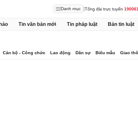
|
Danh mục
Tổng đài trực tuyến
19006
hảo
Tin văn bản mới
Tin pháp luật
Bản tin luật
Cán bộ - Công chức
Lao động
Dân sự
Biểu mẫu
Giao th