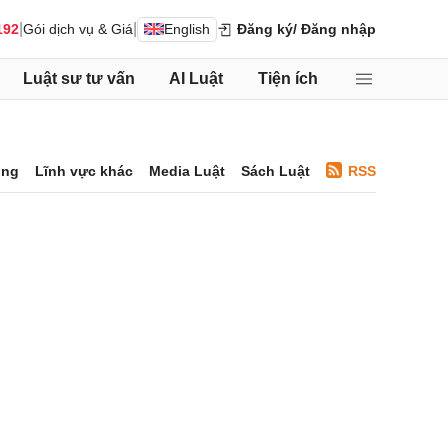
|
|
192
Gói dịch vụ & Giá
English
Đăng ký
/ Đăng nhập
Luật sư tư vấn
AI Luật
Tiện ích
ông
Lĩnh vực khác
Media Luật
Sách Luật
RSS