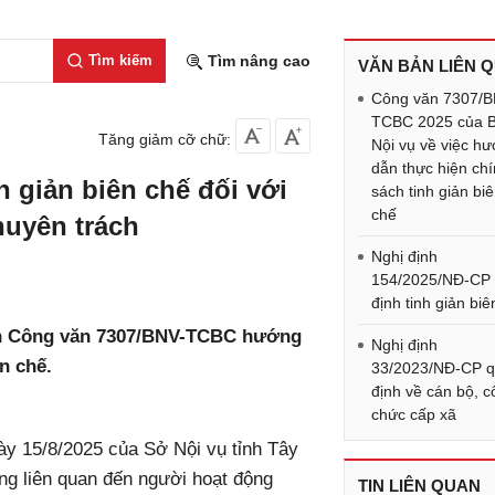
Tìm kiếm
Tìm nâng cao
VĂN BẢN LIÊN 
Công văn 7307/B
TCBC 2025 của 
Tăng giảm cỡ chữ:
Nội vụ về việc h
dẫn thực hiện ch
 giản biên chế đối với
sách tinh giản bi
chế
uyên trách
Nghị định
154/2025/NĐ-CP
định tinh giản bi
ành Công văn 7307/BNV-TCBC hướng
Nghị định
n chế.
33/2023/NĐ-CP 
định về cán bộ, 
chức cấp xã
y 15/8/2025 của Sở Nội vụ tỉnh Tây
ng liên quan đến người hoạt động
TIN LIÊN QUAN