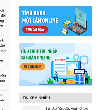
i
ách
 đối
ộng
ch
ịnh
 cấp
 với
ch
i
uyên
theo
ào
TIN XEM NHIỀU
inh
Từ 01/7/2026, viên chức