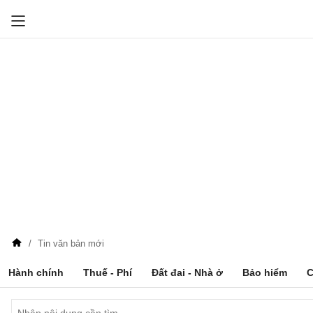
Tin văn bản mới
Hành chính
Thuế - Phí
Đất đai - Nhà ở
Bảo hiểm
C