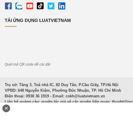
TẢI ỨNG DỤNG LUATVIETNAM
Quét mã QR code để cài đặt
Trụ sở: Tầng 3, Toà nhà IC, 82 Duy Tân, P.Cầu Giấy, TP.Hà Nội
VPĐD: 648 Nguyễn Kiệm, Phường Đức Nhuận, TP. Hồ Chí Minh
Điện thoại: 0938 36 1919 - Email:
cskh@luatvietnam.vn
Liên hệ quảng cáo; quyền tác giả và các quyền liên quan:
thuybt@in
×
Văn Bản Pháp Luật
|
Luật Doanh nghiệp
|
Luật Đất đai
|
Luật Hình 