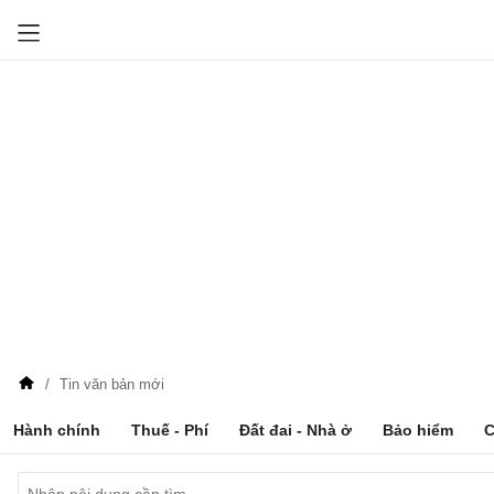
Tin văn bản mới
Hành chính
Thuế - Phí
Đất đai - Nhà ở
Bảo hiểm
C