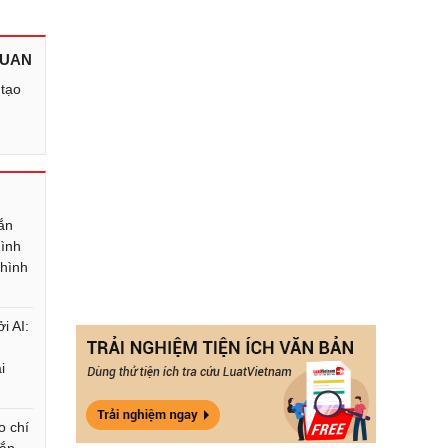
QUAN
 tạo
ắn
hình
 hình
i AI:
i
o chí