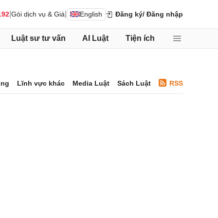
|
|
192
Gói dịch vụ & Giá
English
Đăng ký
/ Đăng nhập
Luật sư tư vấn
AI Luật
Tiện ích
ông
Lĩnh vực khác
Media Luật
Sách Luật
RSS