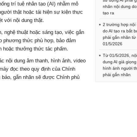
sử dụng AI phải 
hống trí tuệ nhân tạo (AI) nhằm mô
nhãn nội dung do
người thật hoặc tái hiện sự kiện thực
tạo ra
t với nội dung thật.
2 trường hợp nội
do AI tạo ra bắt 
, nghệ thuật hoặc sáng tạo, việc gắn
phải gắn nhãn từ
eo phương thức phù hợp, bảo đảm
01/5/2026
iễn hoặc thưởng thức tác phẩm.
Từ 01/5/2026, nộ
c nội dung âm thanh, hình ảnh, video
dung AI giả giọng
hình ảnh người t
 máy đọc theo quy định của Chính
phải gắn nhãn
ng báo, gắn nhãn sẽ được Chính phủ