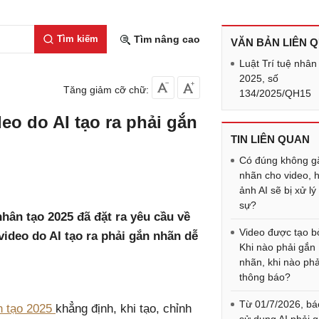
Tìm kiếm
Tìm nâng cao
VĂN BẢN LIÊN 
Luật Trí tuệ nhân
2025, số
Tăng giảm cỡ chữ:
134/2025/QH15
deo do AI tạo ra phải gắn
TIN LIÊN QUAN
Có đúng không g
nhãn cho video, 
ảnh AI sẽ bị xử lý
sự?
 nhân tạo 2025 đã đặt ra yêu cầu về
Video được tạo bở
video do AI tạo ra phải gắn nhãn dễ
Khi nào phải gắn
nhãn, khi nào phả
thông báo?
Từ 01/7/2026, bá
ân tạo 2025
khẳng định, khi tạo, chỉnh