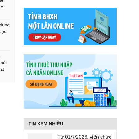
gắn
 AI
 dung
buộc
i
 nói,
hật
TIN XEM NHIỀU
Từ 01/7/2026, viên chức