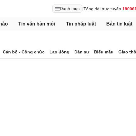
|
Danh mục
Tổng đài trực tuyến
19006
hảo
Tin văn bản mới
Tin pháp luật
Bản tin luật
Cán bộ - Công chức
Lao động
Dân sự
Biểu mẫu
Giao th