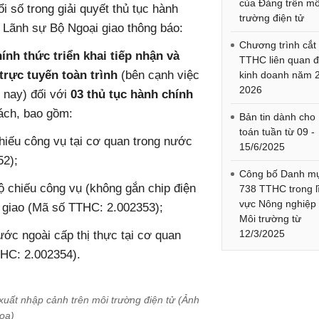
của Đảng trên mô
 số trong giải quyết thủ tục hành
trường điện tử
 Lãnh sự Bộ Ngoại giao thông báo:
Chương trình cắt
ính thức triển khai tiếp nhận và
TTHC liên quan 
trực tuyến toàn trình
(bên cạnh việc
kinh doanh năm 
2026
n nay) đối với
03 thủ tục hành chính
ách, bao gồm:
Bản tin dành cho
toán tuần từ 09 -
chiếu công vụ tại cơ quan trong nước
15/6/2025
52);
Công bố Danh m
hộ chiếu công vụ (không gắn chip điện
738 TTHC trong l
vực Nông nghiệp
i giao (Mã số TTHC: 2.002353);
Môi trường từ
12/3/2025
ớc ngoài cấp thị thực tại cơ quan
THC: 2.002354).
 xuất nhập cảnh trên môi trường điện tử (Ảnh
ọa
)