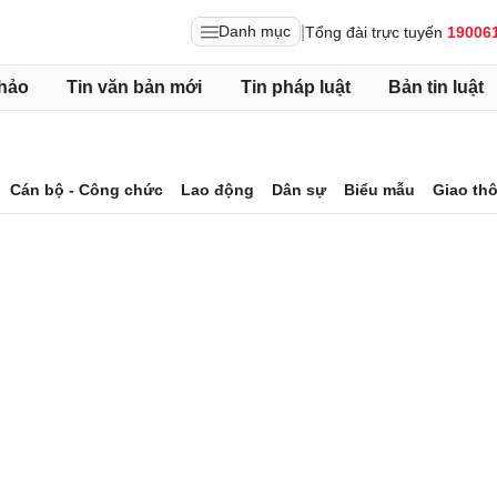
|
Danh mục
Tổng đài trực tuyến
19006
hảo
Tin văn bản mới
Tin pháp luật
Bản tin luật
Cán bộ - Công chức
Lao động
Dân sự
Biểu mẫu
Giao th