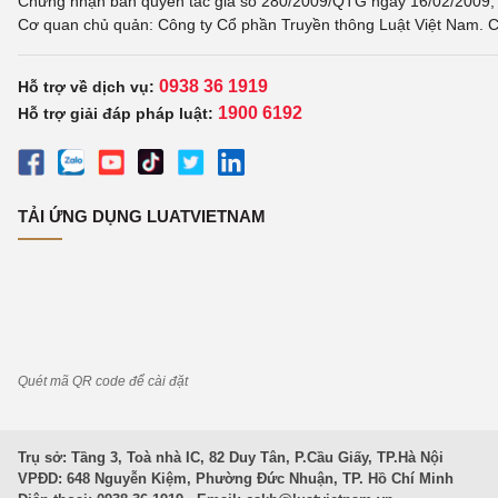
Chứng nhận bản quyền tác giả số 280/2009/QTG ngày 16/02/2009, c
Cơ quan chủ quản: Công ty Cổ phần Truyền thông Luật Việt Nam. C
0938 36 1919
Hỗ trợ về dịch vụ:
1900 6192
Hỗ trợ giải đáp pháp luật:
TẢI ỨNG DỤNG LUATVIETNAM
Quét mã QR code để cài đặt
Trụ sở: Tầng 3, Toà nhà IC, 82 Duy Tân, P.Cầu Giấy, TP.Hà Nội
VPĐD: 648 Nguyễn Kiệm, Phường Đức Nhuận, TP. Hồ Chí Minh