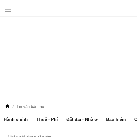
Tin văn bản mới
Hành chính
Thuế - Phí
Đất đai - Nhà ở
Bảo hiểm
C