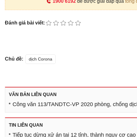
1900 6192
để được giải đáp qua
tổng 
Đánh giá bài viết:
Chủ đề:
dịch Corona
VĂN BẢN LIÊN QUAN
Công văn 113/TANDTC-VP 2020 phòng, chống dị
TIN LIÊN QUAN
Tiếp tục dừng xử án tại 12 tỉnh, thành nguy cơ cao