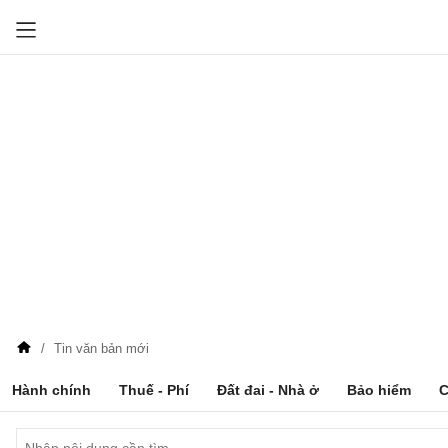
Tin văn bản mới
Hành chính
Thuế - Phí
Đất đai - Nhà ở
Bảo hiểm
C