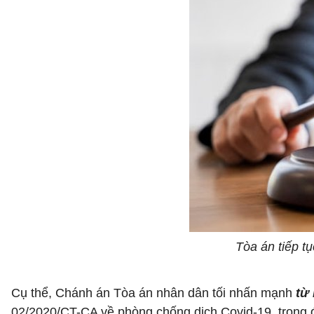
Tòa án tiếp t
Cụ thể, Chánh án Tòa án nhân dân tối nhấn mạnh
từ
02/2020/CT-CA về phòng chống dịch Covid-19, trong đ