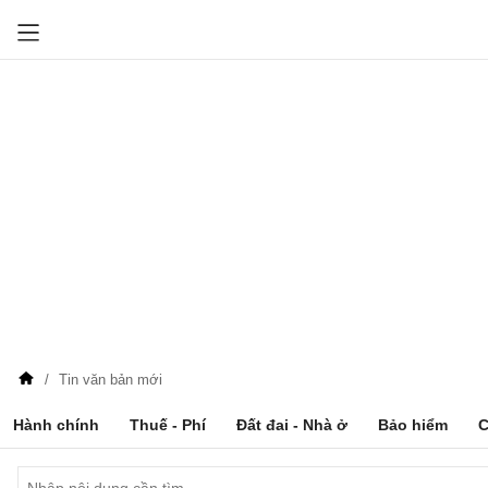
Tin văn bản mới
Hành chính
Thuế - Phí
Đất đai - Nhà ở
Bảo hiểm
C