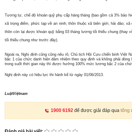
Tương tự, chế độ khoán quỹ phụ cấp hàng tháng (bao gồm cả 3% bảo hiể
xã trọng điểm, phức tạp về an ninh; thôn thuộc xã biên giới, hải đảo; x
thôn còn lại được khoán quỹ bằng 03 tháng lương tối thiểu chung (thay
tối thiểu chung như trước đây).
Ngoài ra, Nghị định cũng cũng nêu rõ, Chủ tịch Hội Cựu chiến binh Vi
bậc 1 của chức danh hiện đảm nhiệm theo quy định và không phải đóng b
trong suốt thời gian này thì được hưởng 100% mức lương bậc 2 của chứ
Nghị định này có hiệu lực thi hành kể từ ngày 01/06/2013.
LuậtViệtnam
1900 6192
để được giải đáp qua
tổng 
Đánh giá bài viết: