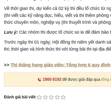
Về thời gian thi, dự kiến cả 02 kỳ thi đều tổ chức từ
(thi viết các kỹ năng đọc, hiểu, viết và thi thêm phỏng 
thức chuyên môn, nghiệp vụ (thi thuyết trình và phỏng
Lưu ý:
Các nhóm thi được tổ chức so le để đảm bảo t
Trước ngày thi 01 ngày, Hội đồng thi niêm yết danh sác
thi; thời gian và hình thức thi với từng bài thi tại địa đ
>>
Thi thăng hạng giáo viên: Tổng hợp 6 quy địn
1900 6192
để được giải đáp qua
tổng 
Đánh giá bài viết: