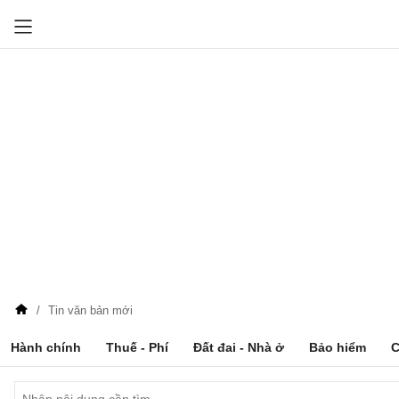
Tin văn bản mới
Hành chính
Thuế - Phí
Đất đai - Nhà ở
Bảo hiểm
C