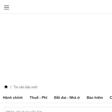
Tin văn bản mới
Hành chính
Thuế - Phí
Đất đai - Nhà ở
Bảo hiểm
C