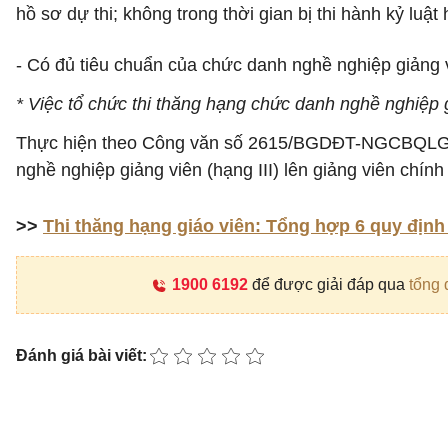
hồ sơ dự thi; không trong thời gian bị thi hành kỷ luật
- Có đủ tiêu chuẩn của chức danh nghề nghiệp giảng v
* Việc tổ chức thi thăng hạng chức danh nghề nghiệp g
Thực hiện theo Công văn số 2615/BGDĐT-NGCBQLGD n
nghề nghiệp giảng viên (hạng III) lên giảng viên chính 
>>
Thi thăng hạng giáo viên: Tổng hợp 6 quy địn
1900 6192
để được giải đáp qua
tổng 
Đánh giá bài viết: