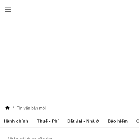
Tin văn bản mới
Hành chính
Thuế - Phí
Đất đai - Nhà ở
Bảo hiểm
C