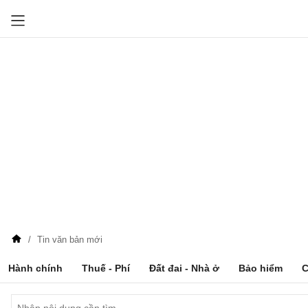
Tin văn bản mới
Hành chính
Thuế - Phí
Đất đai - Nhà ở
Bảo hiểm
C