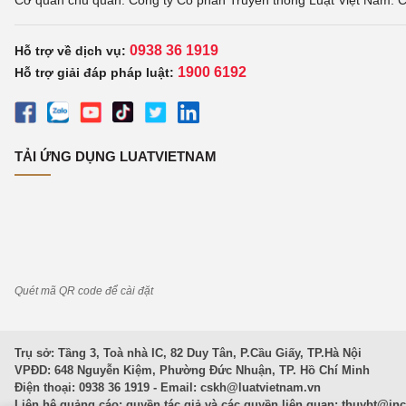
Cơ quan chủ quản: Công ty Cổ phần Truyền thông Luật Việt Nam. C
0938 36 1919
Hỗ trợ về dịch vụ:
1900 6192
Hỗ trợ giải đáp pháp luật:
TẢI ỨNG DỤNG LUATVIETNAM
Quét mã QR code để cài đặt
Trụ sở: Tầng 3, Toà nhà IC, 82 Duy Tân, P.Cầu Giấy, TP.Hà Nội
VPĐD: 648 Nguyễn Kiệm, Phường Đức Nhuận, TP. Hồ Chí Minh
Điện thoại: 0938 36 1919 - Email:
cskh@luatvietnam.vn
Liên hệ quảng cáo; quyền tác giả và các quyền liên quan:
thuybt@in