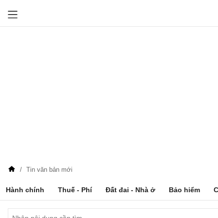
Tin văn bản mới
Hành chính
Thuế - Phí
Đất đai - Nhà ở
Bảo hiểm
C