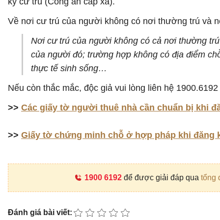
ký cư trú (Công an cấp xã).
Về nơi cư trú của người không có nơi thường trú và nơ
Nơi cư trú của người không có cả nơi thường trú 
của người đó; trường hợp không có địa điểm chỗ 
thực tế sinh sống…
Nếu còn thắc mắc, độc giả vui lòng liên hệ 1900.6192 
>>
Các giấy tờ người thuê nhà cần chuẩn bị khi đ
>>
Giấy tờ chứng minh chỗ ở hợp pháp khi đăng ký
1900 6192
để được giải đáp qua
tổng 
Đánh giá bài viết: