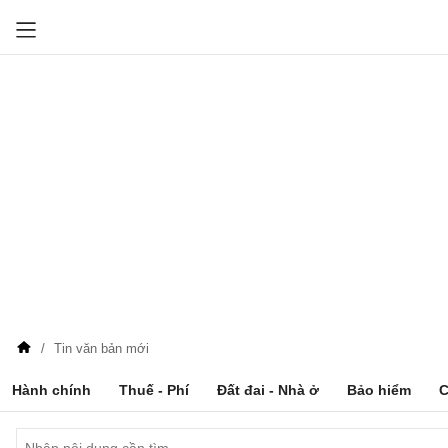
Tin văn bản mới
Hành chính
Thuế - Phí
Đất đai - Nhà ở
Bảo hiểm
C