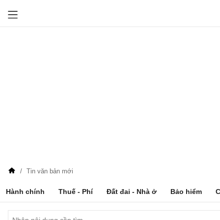
Tin văn bản mới
Hành chính
Thuế - Phí
Đất đai - Nhà ở
Bảo hiểm
C