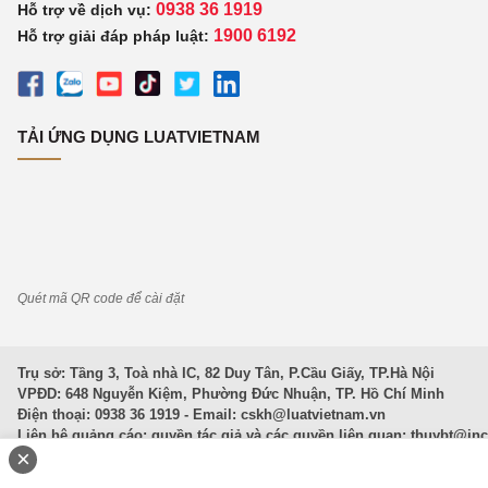
0938 36 1919
Hỗ trợ về dịch vụ:
1900 6192
Hỗ trợ giải đáp pháp luật:
TẢI ỨNG DỤNG LUATVIETNAM
Quét mã QR code để cài đặt
Trụ sở: Tầng 3, Toà nhà IC, 82 Duy Tân, P.Cầu Giấy, TP.Hà Nội
VPĐD: 648 Nguyễn Kiệm, Phường Đức Nhuận, TP. Hồ Chí Minh
Điện thoại: 0938 36 1919 - Email:
cskh@luatvietnam.vn
Liên hệ quảng cáo; quyền tác giả và các quyền liên quan:
thuybt@in
×
Văn Bản Pháp Luật
|
Luật Doanh nghiệp
|
Luật Đất đai
|
Luật Hình 