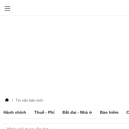
Tin văn bản mới
Hành chính
Thuế - Phí
Đất đai - Nhà ở
Bảo hiểm
C