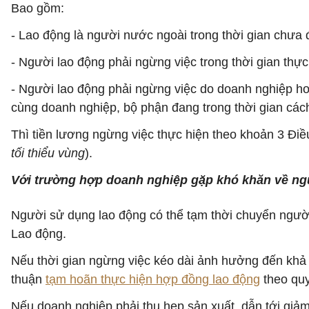
Bao gồm:
- Lao động là người nước ngoài trong thời gian chưa
- Người lao động phải ngừng việc trong thời gian thự
- Người lao động phải ngừng việc do doanh nghiệp h
cùng doanh nghiệp, bộ phận đang trong thời gian cách
Thì tiền lương ngừng việc thực hiện theo khoản 3 Điề
tối thiểu vùng
).
Với trường hợp doanh nghiệp gặp khó khăn về nguồ
Người sử dụng lao động có thể tạm thời chuyển người 
Lao động.
Nếu thời gian ngừng việc kéo dài ảnh hưởng đến khả 
thuận
tạm hoãn thực hiện hợp đồng lao động
theo quy
Nếu doanh nghiệp phải thu hẹp sản xuất, dẫn tới giảm