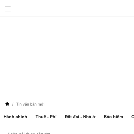
Tin văn bản mới
Hành chính
Thuế - Phí
Đất đai - Nhà ở
Bảo hiểm
C