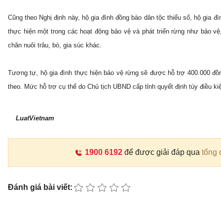
Cũng theo Nghị định này, hộ gia đình đồng bào dân tộc thiểu số, hộ gia đì
thực hiện một trong các hoạt động bảo vệ và phát triển rừng như bảo v
chăn nuôi trâu, bò, gia súc khác.
Tương tự, hộ gia đình thực hiện bảo vệ rừng sẽ được hỗ trợ 400.000 đồn
theo. Mức hỗ trợ cụ thể do Chủ tịch UBND cấp tỉnh quyết định tùy điều ki
LuatVietnam
1900 6192
để được giải đáp qua
tổng 
Đánh giá bài viết: