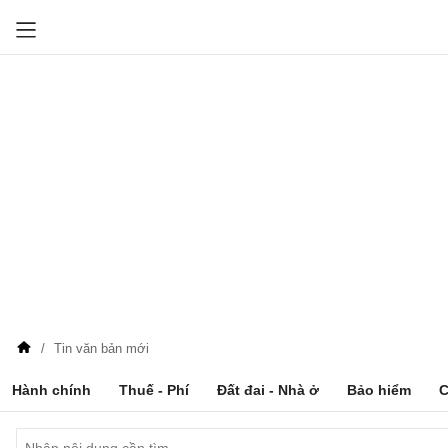
Tin văn bản mới
Hành chính
Thuế - Phí
Đất đai - Nhà ở
Bảo hiểm
C