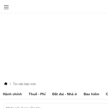
Tin văn bản mới
Hành chính
Thuế - Phí
Đất đai - Nhà ở
Bảo hiểm
C