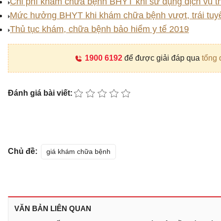
Chi phí khám chữa bệnh BHYT khi sử dụng dịch vụ t
Mức hưởng BHYT khi khám chữa bệnh vượt, trái tuy
Thủ tục khám, chữa bệnh bảo hiểm y tế 2019
1900 6192
để được giải đáp qua
tổng 
Đánh giá bài viết:
Chủ đề:
giá khám chữa bệnh
VĂN BẢN LIÊN QUAN