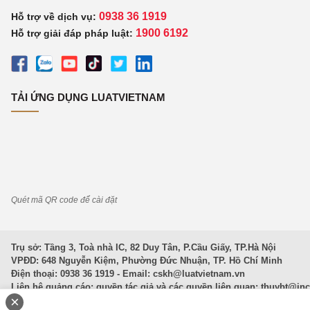
0938 36 1919
Hỗ trợ về dịch vụ:
1900 6192
Hỗ trợ giải đáp pháp luật:
TẢI ỨNG DỤNG LUATVIETNAM
Quét mã QR code để cài đặt
Trụ sở: Tầng 3, Toà nhà IC, 82 Duy Tân, P.Cầu Giấy, TP.Hà Nội
VPĐD: 648 Nguyễn Kiệm, Phường Đức Nhuận, TP. Hồ Chí Minh
Điện thoại: 0938 36 1919 - Email:
cskh@luatvietnam.vn
Liên hệ quảng cáo; quyền tác giả và các quyền liên quan:
thuybt@in
×
Văn Bản Pháp Luật
|
Luật Doanh nghiệp
|
Luật Đất đai
|
Luật Hình 