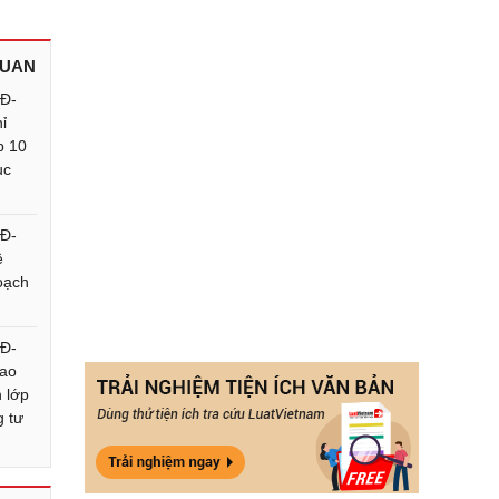
QUAN
QĐ-
ỉ
p 10
ục
QĐ-
ề
hoạch
QĐ-
iao
h lớp
g tư