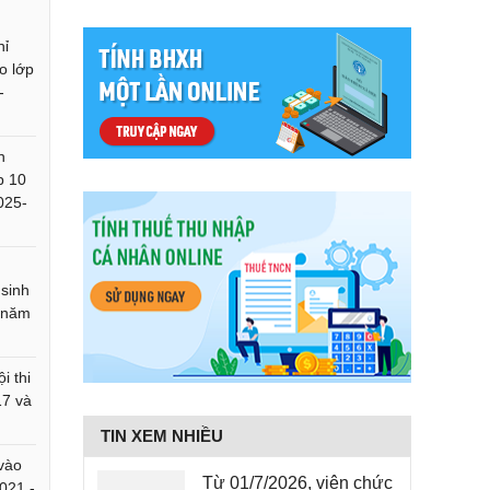
hỉ
ào lớp
-
n
p 10
025-
sinh
 năm
i thi
17 và
TIN XEM NHIỀU
 vào
Từ 01/7/2026, viên chức
021 -