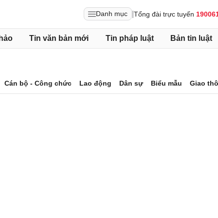
|
Danh mục
Tổng đài trực tuyến
19006
hảo
Tin văn bản mới
Tin pháp luật
Bản tin luật
Cán bộ - Công chức
Lao động
Dân sự
Biểu mẫu
Giao th