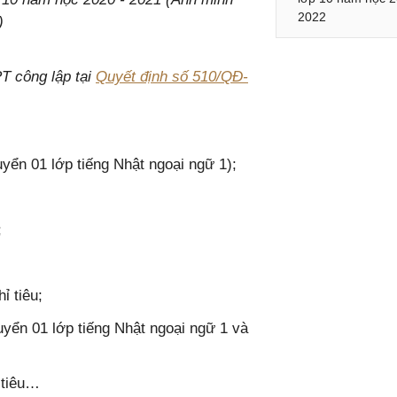
2022
)
PT công lập tại
Quyết định số 510/QĐ-
yển 01 lớp tiếng Nhật ngoại ngữ 1);
;
ỉ tiêu;
uyển 01 lớp tiếng Nhật ngoại ngữ 1 và
 tiêu…