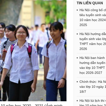
TIN LIÊN QUAN
Hà Nội công bố c
tiêu tuyển sinh v
10 năm học 2024
2025
Hà Nội hướng dẫ
tuyển sinh vào lớ
THPT năm học 2
2026
Hà Nội ban hành
hướng dẫn tuyển 
vào lớp 10 THPT
học 2026-2027
Chính thức: Hà Nộ
vào lớp 10 ngày 
18/7
Hà Nội lùi lịch thi
p 10 năm học 2020 - 2021 (Ảnh minh
lớp 10 năm học 2