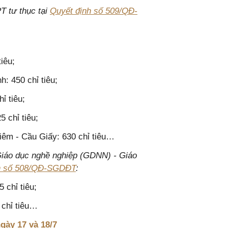
T tư thục tại
Quyết định số 509/QĐ-
iêu;
: 450 chỉ tiêu;
ỉ tiêu;
 chỉ tiêu;
êm - Cầu Giấy: 630 chỉ tiêu…
 Giáo dục nghề nghiệp (GDNN) - Giáo
h số 508/QĐ-SGDĐT
:
chỉ tiêu;
chỉ tiêu…
gày 17 và 18/7