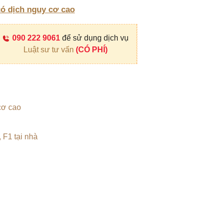
ó dịch nguy cơ cao
090 222 9061
để sử dụng dịch vụ
Luật sư tư vấn
(CÓ PHÍ)
cơ cao
 F1 tại nhà