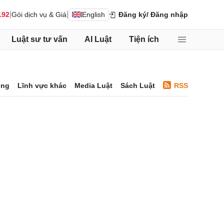
|
|
192
Gói dịch vụ & Giá
English
Đăng ký
/ Đăng nhập
Luật sư tư vấn
AI Luật
Tiện ích
ông
Lĩnh vực khác
Media Luật
Sách Luật
RSS