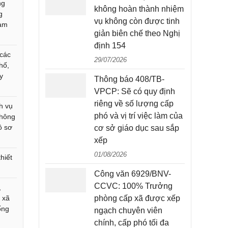
ng
không hoàn thành nhiệm
g
vụ không còn được tinh
tạm
giản biên chế theo Nghị
định 154
 các
29/07/2026
hố,
y
Thông báo 408/TB-
VPCP: Sẽ có quy định
riêng về số lượng cấp
h vụ
phó và vị trí việc làm của
không
ồ sơ
cơ sở giáo dục sau sắp
xếp
01/08/2026
hiết
Công văn 6929/BNV-
CCVC: 100% Trưởng
,
 xã
phòng cấp xã được xếp
ống
ngạch chuyên viên
chính, cấp phó tối đa