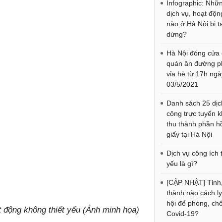
Infographic: Nhữ
dịch vụ, hoạt độn
nào ở Hà Nội bị 
dừng?
Hà Nội đóng cửa
quán ăn đường p
vỉa hè từ 17h ngà
03/5/2021
Danh sách 25 dịc
công trực tuyến 
thu thành phần h
giấy tại Hà Nội
Dịch vụ công ích t
yếu là gì?
[CẬP NHẬT] Tỉnh
thành nào cách ly
hội để phòng, ch
 động không thiết yếu (Ảnh minh họa)
Covid-19?