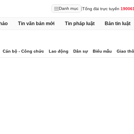
|
Danh mục
Tổng đài trực tuyến
19006
hảo
Tin văn bản mới
Tin pháp luật
Bản tin luật
Cán bộ - Công chức
Lao động
Dân sự
Biểu mẫu
Giao th