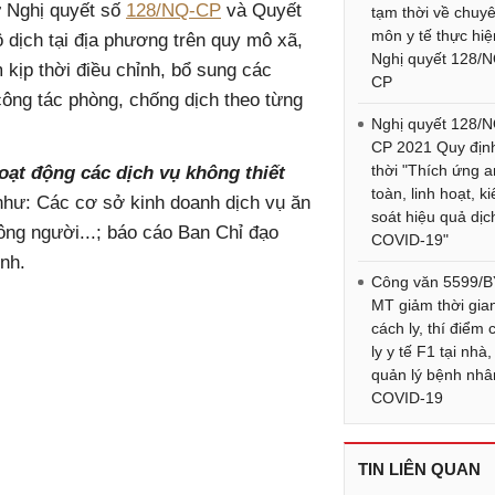
ứ Nghị quyết số
128/NQ-CP
và Quyết
tạm thời về chuy
môn y tế thực hiệ
 dịch tại địa phương trên quy mô xã,
Nghị quyết 128/
 kịp thời điều chỉnh, bổ sung các
CP
ông tác phòng, chống dịch theo từng
Nghị quyết 128/
CP 2021 Quy địn
thời "Thích ứng a
oạt động các dịch vụ không thiết
toàn, linh hoạt, k
như: Các cơ sở kinh doanh dịch vụ ăn
soát hiệu quả dịc
ông người...; báo cáo Ban Chỉ đạo
COVID-19"
nh.
Công văn 5599/B
MT giảm thời gia
cách ly, thí điểm 
ly y tế F1 tại nhà,
quản lý bệnh nhâ
COVID-19
TIN LIÊN QUAN