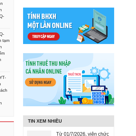
ên
n
NQ-
NQ-
h tạm
n
iểm
h
YT-
n
cách
n
TIN XEM NHIỀU
Từ 01/7/2026, viên chức