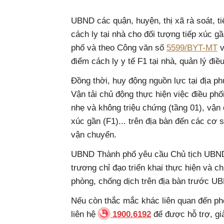
UBND các quận, huyện, thị xã rà soát, tiế
cách ly tại nhà cho đối tượng tiếp xúc 
phố và theo Công văn số
5599/BYT-MT
v
điểm cách ly y tế F1 tại nhà, quản lý điề
Đồng thời, huy động nguồn lực tại địa p
Vận tải chủ động thực hiện việc điều ph
nhẹ và không triệu chứng (tầng 01), vậ
xúc gần (F1)... trên địa bàn đến các cơ s
vận chuyển.
UBND Thành phố yêu cầu Chủ tịch UBND 
trương chỉ đạo triển khai thực hiện và c
phòng, chống dịch trên địa bàn trước U
Nếu còn thắc mắc khác liên quan đến phò
liên hệ
1900.6192
để được hỗ trợ, gi