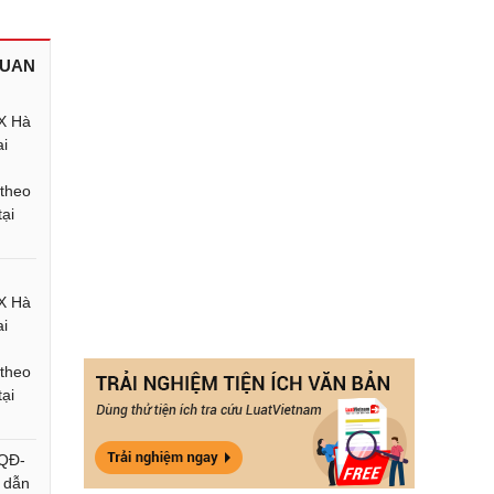
QUAN
X Hà
ai
theo
ại
X Hà
ai
theo
ại
/QĐ-
 dẫn