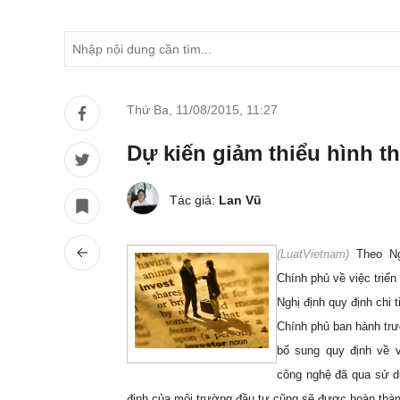
Thứ Ba, 11/08/2015
,
11:27
Dự kiến giảm thiểu hình t
Tác giả:
Lan Vũ
(
LuatVietnam)
Theo N
Chính phủ về việc triển
Nghị định quy định chi 
Chính phủ ban hành trư
bổ sung quy định về v
công nghệ đã qua sử d
định của môi trường đầu tư cũng sẽ được hoàn thà