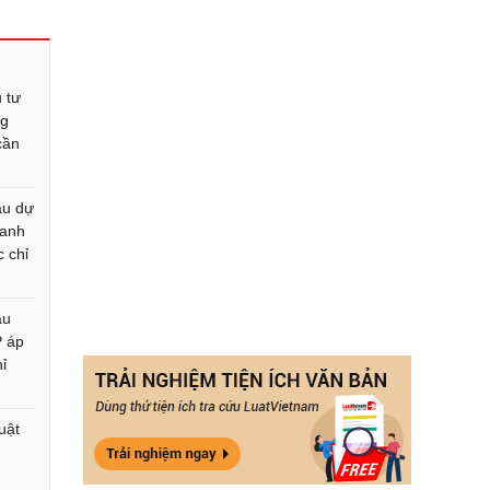
 tư
ng
cần
ầu dự
oanh
c chỉ
ầu
P áp
ỉ
uật