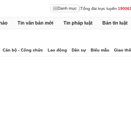
|
Danh mục
Tổng đài trực tuyến
19006
hảo
Tin văn bản mới
Tin pháp luật
Bản tin luật
Cán bộ - Công chức
Lao động
Dân sự
Biểu mẫu
Giao th