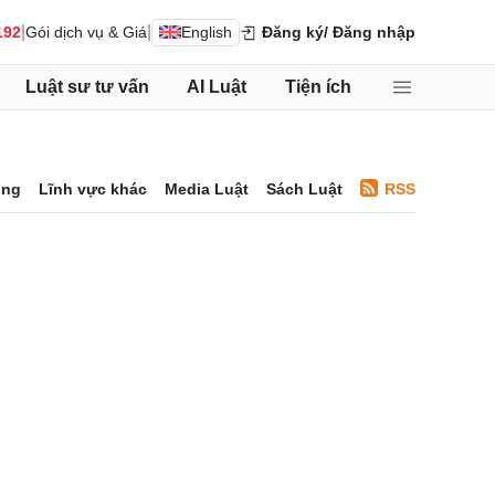
|
|
192
Gói dịch vụ & Giá
English
Đăng ký
/ Đăng nhập
Luật sư tư vấn
AI Luật
Tiện ích
ông
Lĩnh vực khác
Media Luật
Sách Luật
RSS