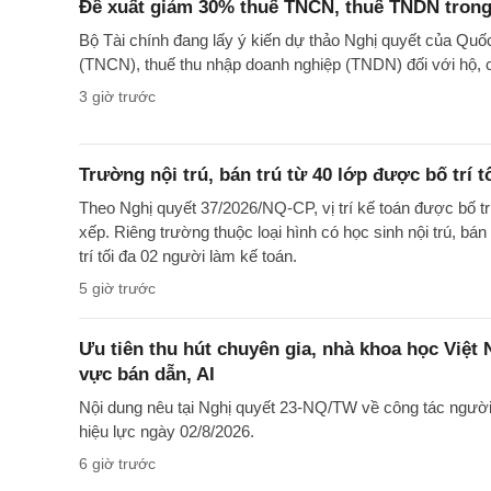
Đề xuất giảm 30% thuế TNCN, thuế TNDN trong
Bộ Tài chính đang lấy ý kiến dự thảo Nghị quyết của Quố
(TNCN), thuế thu nhập doanh nghiệp (TNDN) đối với hộ, 
3 giờ trước
Trường nội trú, bán trú từ 40 lớp được bố trí t
Theo Nghị quyết 37/2026/NQ-CP, vị trí kế toán được bố t
xếp. Riêng trường thuộc loại hình có học sinh nội trú, bán
trí tối đa 02 người làm kế toán.
5 giờ trước
Ưu tiên thu hút chuyên gia, nhà khoa học Việt
vực bán dẫn, AI
Nội dung nêu tại Nghị quyết 23-NQ/TW về công tác ngườ
hiệu lực ngày 02/8/2026.
6 giờ trước