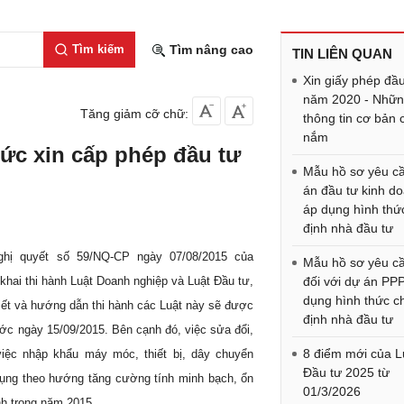
Tìm kiếm
Tìm nâng cao
TIN LIÊN QUAN
Xin giấy phép đầu
năm 2020 - Nhữ
Tăng giảm cỡ chữ:
thông tin cơ bản 
nắm
hức xin cấp phép đầu tư
Mẫu hồ sơ yêu c
án đầu tư kinh d
áp dụng hình thứ
định nhà đầu tư
ghị quyết số 59/NQ-CP ngày 07/08/2015 của
Mẫu hồ sơ yêu c
 khai thi hành Luật Doanh nghiệp và Luật Đầu tư,
đối với dự án PP
dụng hình thức ch
tiết và hướng dẫn thi hành các Luật này sẽ được
định nhà đầu tư
ớc ngày 15/09/2015. Bên cạnh đó, việc sửa đổi,
8 điểm mới của L
iệc nhập khẩu máy móc, thiết bị, dây chuyển
Đầu tư 2025 từ
ụng theo hướng tăng cường tính minh bạch, ổn
01/3/2026
nh trong năm 201
5.