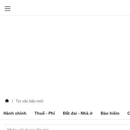
Tin văn bản mới
Hành chính
Thuế - Phí
Đất đai - Nhà ở
Bảo hiểm
C