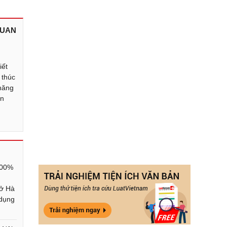
QUAN
g
g
iết
 thúc
năng
ển
100%
 ở Hà
 dụng