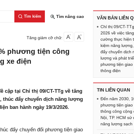
Tìm kiếm
Tìm nâng cao
VĂN BẢN LIÊN 
Chỉ thị 09/CT-TT
2026 về việc tăn
Tăng giảm cỡ chữ:
cường thực hiện t
kiệm năng lượng,
50% phương tiện công
đẩy chuyển dịch 
lượng và phát tri
g xe điện
phương tiện giao
thông điện
TIN LIÊN QUAN
 cập tại Chỉ thị 09/CT-TTg về tăng
, thúc đẩy chuyển dịch năng lượng
Đến năm 2030, 
phương tiện giao
điện ban hành ngày 19/3/2026.
thông công cộng
Nội, TP. HCM sử
năng lượng sạch
thúc đẩy chuyển đổi phương tiện giao