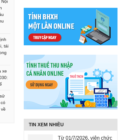
 Nội
n
ầu
hu
ịnh
, tái
rong
a xe
030:
ế
 sử
 có
 về
TIN XEM NHIỀU
Từ 01/7/2026, viên chức