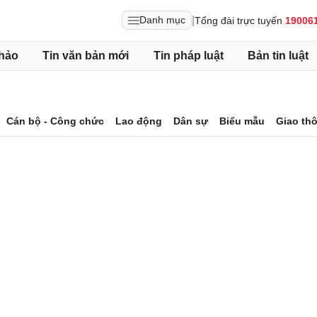
|
Danh mục
Tổng đài trực tuyến
19006
hảo
Tin văn bản mới
Tin pháp luật
Bản tin luật
Cán bộ - Công chức
Lao động
Dân sự
Biểu mẫu
Giao th