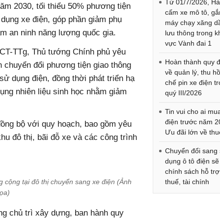
Từ 01/7/2026, Hà
năm 2030, tối thiểu 50% phương tiện
cấm xe mô tô, gắ
 dụng xe điện, góp phần giảm phụ
máy chạy xăng d
m an ninh năng lượng quốc gia.
lưu thông trong k
vực Vành đai 1
09/CT-TTg, Thủ tướng Chính phủ yêu
Hoàn thành quy đ
 chuyển đổi phương tiện giao thông
về quản lý, thu hồi
ử dụng điện, đồng thời phát triển hạ
chế pin xe điện t
ụng nhiên liệu sinh học nhằm giảm
quý III/2026
Tin vui cho ai mu
điện trước năm 2
 đồng bộ với quy hoạch, bao gồm yêu
Ưu đãi lớn về thu
hu đô thị, bãi đỗ xe và các công trình
Chuyển đổi sang
dụng ô tô điện sẽ
chính sách hỗ trợ
 cộng tại đô thị chuyển sang xe điện (Ảnh
thuế, tài chính
ọa)
ng chủ trì xây dựng, ban hành quy