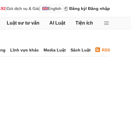
|
|
192
Gói dịch vụ & Giá
English
Đăng ký
/ Đăng nhập
Luật sư tư vấn
AI Luật
Tiện ích
ông
Lĩnh vực khác
Media Luật
Sách Luật
RSS