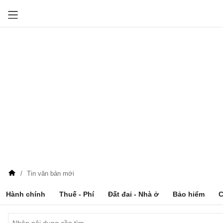
Tin văn bản mới
Hành chính
Thuế - Phí
Đất đai - Nhà ở
Bảo hiểm
C