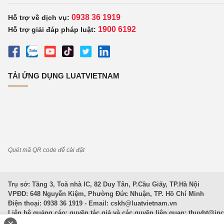
0938 36 1919
Hỗ trợ về dịch vụ:
1900 6192
Hỗ trợ giải đáp pháp luật:
TẢI ỨNG DỤNG LUATVIETNAM
Quét mã QR code để cài đặt
Trụ sở: Tầng 3, Toà nhà IC, 82 Duy Tân, P.Cầu Giấy, TP.Hà Nội
VPĐD: 648 Nguyễn Kiệm, Phường Đức Nhuận, TP. Hồ Chí Minh
Điện thoại: 0938 36 1919 - Email:
cskh@luatvietnam.vn
Liên hệ quảng cáo; quyền tác giả và các quyền liên quan:
thuybt@in
×