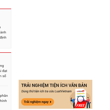
h
hành
 định
ờng
i đạt
n số
 phân
chính