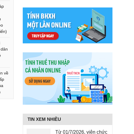
sáp
h
eo
iến)
ị
 dân
ẻ
in về
ấp
ủa
h
TIN XEM NHIỀU
Từ 01/7/2026, viên chức