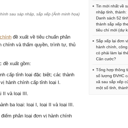
Tin mới nhất về 
nhập tỉnh, thành:
 chính sau sáp nhập, sắp xếp (Ảnh minh họa)
Danh sách 52 tỉn
thành sắp xếp th
tiêu chí mới (dự k
 chính
đề xuất về tiêu chuẩn phân
Sắp xếp lại đơn v
 chính và thẩm quyền, trình tự, thủ
hành chính, công
có phải làm lại th
Căn cước?
ợc đề xuất gồm:
Tổng hợp thông t
nh cấp tỉnh loại đặc biệt; các thành
số lượng ĐVHC c
xã sau sắp xếp c
ị hành chính cấp tỉnh loại I.
một số tỉnh, thàn
II và loại III.
 ba loại: loại I, loại II và loại III.
 điểm phân loại đơn vị hành chính