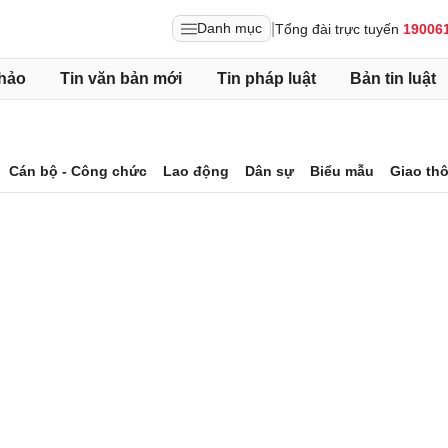
|
Danh mục
Tổng đài trực tuyến
19006
hảo
Tin văn bản mới
Tin pháp luật
Bản tin luật
Cán bộ - Công chức
Lao động
Dân sự
Biểu mẫu
Giao th