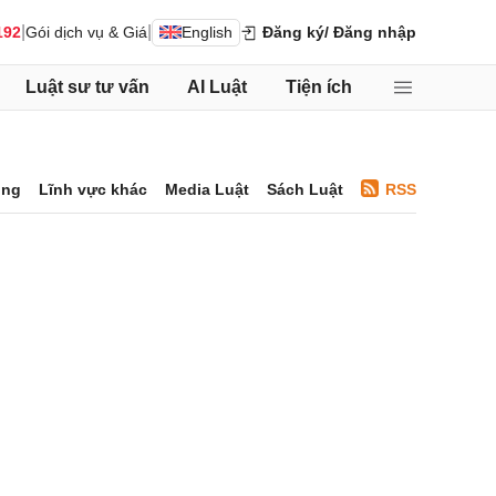
|
|
192
Gói dịch vụ & Giá
English
Đăng ký
/ Đăng nhập
Luật sư tư vấn
AI Luật
Tiện ích
ông
Lĩnh vực khác
Media Luật
Sách Luật
RSS