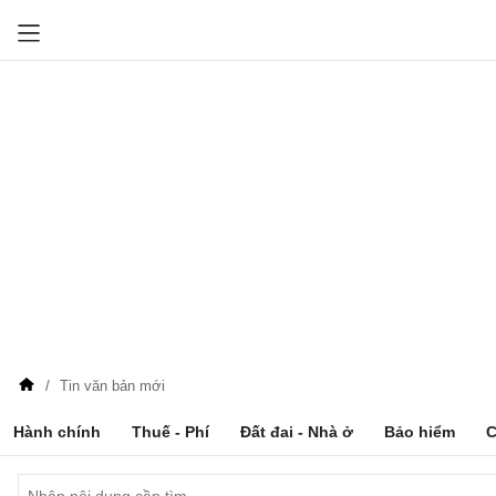
Tin văn bản mới
Hành chính
Thuế - Phí
Đất đai - Nhà ở
Bảo hiểm
C