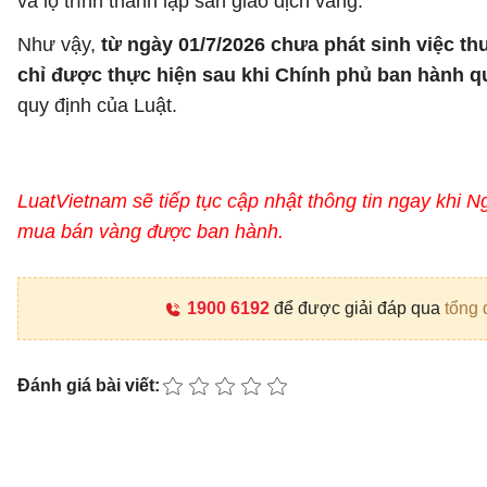
và lộ trình thành lập sàn giao dịch vàng.
Như vậy,
từ ngày 01/7/2026 chưa phát sinh việc t
chỉ được thực hiện sau khi Chính phủ ban hành qu
quy định của Luật.
LuatVietnam sẽ tiếp tục cập nhật thông tin ngay khi N
mua bán vàng được ban hành.
1900 6192
để được giải đáp qua
tổng 
Đánh giá bài viết: