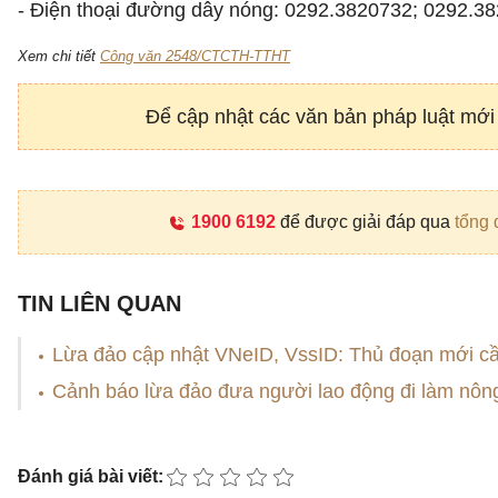
- Điện thoại đường dây nóng: 0292.3820732; 0292.382
Xem chi tiết
Công văn 2548/CTCTH-TTHT
Để cập nhật các văn bản pháp luật mới
1900 6192
để được giải đáp qua
tổng 
TIN LIÊN QUAN
Lừa đảo cập nhật VNeID, VssID: Thủ đoạn mới cầ
Cảnh báo lừa đảo đưa người lao động đi làm nông
Đánh giá bài viết: