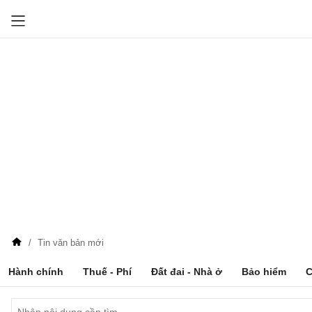
Tin văn bản mới
Hành chính
Thuế - Phí
Đất đai - Nhà ở
Bảo hiểm
C