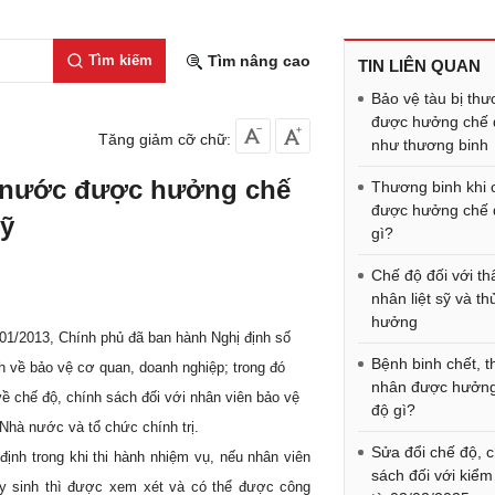
Tìm kiếm
Tìm nâng cao
TIN LIÊN QUAN
Bảo vệ tàu bị th
được hưởng chế 
Tăng giảm cỡ chữ:
như thương binh
 nước được hưởng chế
Thương binh khi 
được hưởng chế 
sỹ
gì?
Chế độ đối với th
nhân liệt sỹ và th
hưởng
1/2013, Chính phủ đã ban hành Nghị định số
Bệnh binh chết, t
 về bảo vệ cơ quan, doanh nghiệp; trong đó
nhân được hưởn
về chế độ, chính sách đối với nhân viên bảo vệ
độ gì?
Nhà nước và tổ chức chính trị.
Sửa đổi chế độ, 
định trong khi thi hành nhiệm vụ, nếu nhân viên
sách đối với kiểm
hy sinh thì được xem xét và có thể được công