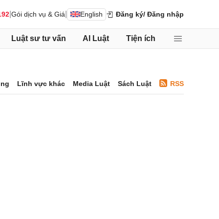
|
|
192
Gói dịch vụ & Giá
English
Đăng ký
/ Đăng nhập
Luật sư tư vấn
AI Luật
Tiện ích
ông
Lĩnh vực khác
Media Luật
Sách Luật
RSS