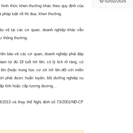
từ 02/02/2025
c hình thức khen thưởng khác theo quy định của
 pháp luật về thi đua, khen thưởng.
ảo vệ tại các cơ quan, doanh nghiệp khác vẫn
hư thông thường.
viên bảo vệ các cơ quan, doanh nghiệp phải đáp
am từ đủ 18 tuổi trở lên; có lý lịch rõ ràng; có
 lên (hoặc trung học cơ sở trở lên đối với miền
thời phải được huấn luyện, bồi dưỡng nghiệp vụ
ấp tỉnh hoặc cấp tương đương...
03/2013 và thay thế Nghị định số 73/2001/NĐ-CP