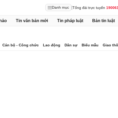
|
Danh mục
Tổng đài trực tuyến
19006
hảo
Tin văn bản mới
Tin pháp luật
Bản tin luật
Cán bộ - Công chức
Lao động
Dân sự
Biểu mẫu
Giao th