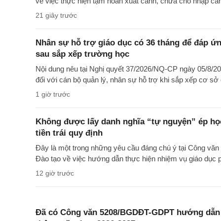
về việc thực hiện tạm hoãn xuất cảnh, chưa cho nhập cả
21 giây trước
Nhân sự hỗ trợ giáo dục có 36 tháng để đáp ứng
sau sắp xếp trường học
Nội dung nêu tại Nghị quyết 37/2026/NQ-CP ngày 05/8/20
đối với cán bộ quản lý, nhân sự hỗ trợ khi sắp xếp cơ sở 
1 giờ trước
Không được lấy danh nghĩa “tự nguyện” ép học
tiền trái quy định
Đây là một trong những yêu cầu đáng chú ý tại Công 
Đào tạo về việc hướng dẫn thực hiện nhiệm vụ giáo dục
12 giờ trước
Đã có Công văn 5208/BGDĐT-GDPT hướng dẫn t