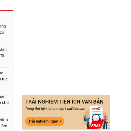
ương
độ
chết
độ
ân
ủ tục
hân
g chế
chính
 lâm