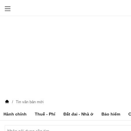
Tin văn bản mới
Hành chính
Thuế - Phí
Đất đai - Nhà ở
Bảo hiểm
C