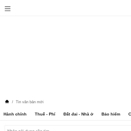
Tin văn bản mới
Hành chính
Thuế - Phí
Đất đai - Nhà ở
Bảo hiểm
C