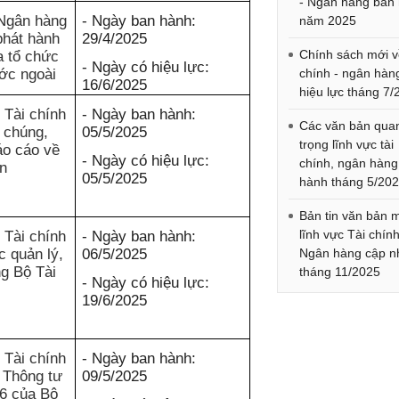
- Ngân hàng ban
Ngân hàng
- Ngày ban hành:
năm 2025
phát hành
29/4/2025
Chính sách mới v
a tổ chức
- Ngày có hiệu lực:
ước ngoài
chính - ngân hàn
16/6/2025
hiệu lực tháng 7
 Tài chính
- Ngày ban hành:
Các văn bản qua
i chúng,
05/5/2025
trọng lĩnh vực tài
áo cáo về
- Ngày có hiệu lực:
chính, ngân hàng
án
05/5/2025
hành tháng 5/20
Bản tin văn bản 
lĩnh vực Tài chính
 Tài chính
- Ngày ban hành:
c quản lý,
06/5/2025
Ngân hàng cập n
ng Bộ Tài
tháng 11/2025
- Ngày có hiệu lực:
19/6/2025
 Tài chính
- Ngày ban hành:
 Thông tư
09/5/2025
6 của Bộ