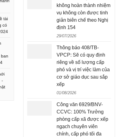
 hành
không hoàn thành nhiệm
vụ không còn được tinh
ề tài
giản biên chế theo Nghị
g có
định 154
/2024
29/07/2026
n
Thông báo 408/TB-
VPCP: Sẽ có quy định
 ban
riêng về số lượng cấp
24
phó và vị trí việc làm của
mới
cơ sở giáo dục sau sắp
 -
xếp
hật
01/08/2026
Công văn 6929/BNV-
CCVC: 100% Trưởng
phòng cấp xã được xếp
ngạch chuyên viên
chính, cấp phó tối đa