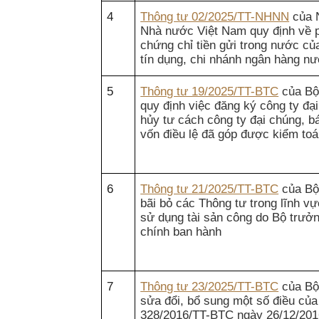
4
Thông tư 02/2025/TT-NHNN
của 
Nhà nước Việt Nam quy định về 
chứng chỉ tiền gửi trong nước củ
tín dụng, chi nhánh ngân hàng n
5
Thông tư 19/2025/TT-BTC
của Bộ
quy định việc đăng ký công ty đạ
hủy tư cách công ty đại chúng, b
vốn điều lệ đã góp được kiểm to
6
Thông tư 21/2025/TT-BTC
của Bộ
bãi bỏ các Thông tư trong lĩnh vự
sử dụng tài sản công do Bộ trưở
chính ban hành
7
Thông tư 23/2025/TT-BTC
của Bộ
sửa đổi, bổ sung một số điều của
328/2016/TT-BTC ngày 26/12/201