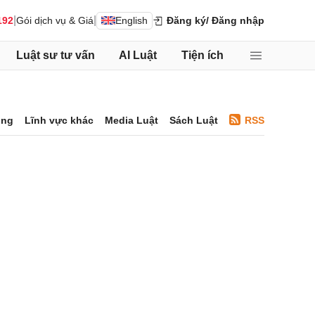
|
|
192
Gói dịch vụ & Giá
English
Đăng ký
/ Đăng nhập
Luật sư tư vấn
AI Luật
Tiện ích
ông
Lĩnh vực khác
Media Luật
Sách Luật
RSS