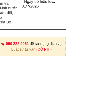
- Ngày có hiệu lực:
hu và
01/7/2025
h Nhà nước
ửa đổi,
tư
của Bộ
090 222 9061
để sử dụng dịch vụ
Luật sư tư vấn
(CÓ PHÍ)