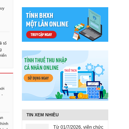
quy
t
ề tổ
g
riển
mới
 -
TIN XEM NHIỀU
ản
chính
Từ 01/7/2026, viên chức