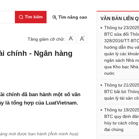
Tìm kiếm
Tìm nâng cao
VĂN BẢN LIÊN 
Thông tư 23/202
BTC sửa đổi Thô
Tăng giảm cỡ chữ:
328/2016/TT-BT
hướng dẫn thu v
ài chính - Ngân hàng
quản lý các khoả
ngân sách Nhà n
qua Kho bạc Nhà
nước
Thông tư 21/202
BTC bãi bỏ Thôn
ài chính đã ban hành một số văn
quản lý tài sản c
ây là tổng hợp của LuatVietnam.
Thông tư 19/202
BTC quy định đăn
hủy tư cách công 
đại chúng
 hàng mới được ban hành (Ảnh minh họa)