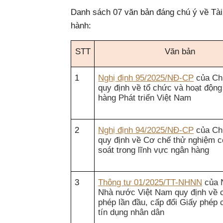
Danh sách 07 văn bản đáng chú ý về Tà
hành:
STT
Văn bản
1
Nghị định 95/2025/NĐ-CP
của Ch
quy định về tổ chức và hoạt độn
hàng Phát triển Việt Nam
2
Nghị định 94/2025/NĐ-CP
của Ch
quy định về Cơ chế thử nghiệm c
soát trong lĩnh vực ngân hàng
3
Thông tư 01/2025/TT-NHNN
của 
Nhà nước Việt Nam quy định về 
phép lần đầu, cấp đổi Giấy phép 
tín dụng nhân dân