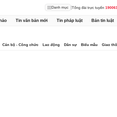
|
Danh mục
Tổng đài trực tuyến
19006
hảo
Tin văn bản mới
Tin pháp luật
Bản tin luật
Cán bộ - Công chức
Lao động
Dân sự
Biểu mẫu
Giao th