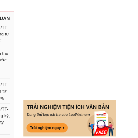
QUAN
5/TT-
ng tư
C
à
n thu
ước
5/TT-
g tư
ông
5/TT-
g ký,
ty