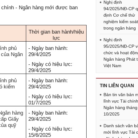
Nghị định
i chính - Ngân hàng mới được ban
94/2025/NĐ-CP 
định Cơ chế thử
nghiệm kiểm soá
trong ngân hàng
Thời gian ban hành/hiệu
lực
Nghị định
95/2025/NĐ-CP v
ính phủ
- Ngày ban hành:
chức và hoạt độn
g của Ngân
29/4/2025
Ngân hàng Phát t
- Ngày có hiệu lực:
Việt Nam
29/4/2025
ính phủ
- Ngày ban hành:
TIN LIÊN QUAN
ó kiểm
29/4/2025
Bản tin văn bản 
- Ngày có hiệu lực:
lĩnh vực Tài chính
01/7/2025
Ngân hàng tháng
Ngân hàng
- Ngày ban hành:
10/2025
cấp Giấy
29/4/2025
của quỹ
Danh sách văn b
- Ngày có hiệu lực:
mới lĩnh vực Tài 
15/6/2025