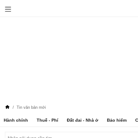
Tin văn bản mới
Hành chính
Thuế - Phí
Đất đai - Nhà ở
Bảo hiểm
C