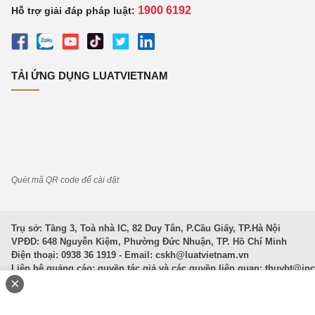
1900 6192
Hỗ trợ giải đáp pháp luật:
TẢI ỨNG DỤNG LUATVIETNAM
Quét mã QR code để cài đặt
Trụ sở: Tầng 3, Toà nhà IC, 82 Duy Tân, P.Cầu Giấy, TP.Hà Nội
VPĐD: 648 Nguyễn Kiệm, Phường Đức Nhuận, TP. Hồ Chí Minh
Điện thoại: 0938 36 1919 - Email:
cskh@luatvietnam.vn
Liên hệ quảng cáo; quyền tác giả và các quyền liên quan:
thuybt@in
×
Văn Bản Pháp Luật
|
Luật Doanh nghiệp
|
Luật Đất đai
|
Luật Hình 