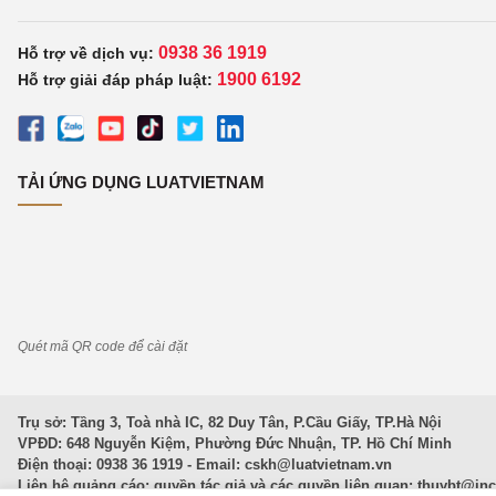
0938 36 1919
Hỗ trợ về dịch vụ:
1900 6192
Hỗ trợ giải đáp pháp luật:
TẢI ỨNG DỤNG LUATVIETNAM
Quét mã QR code để cài đặt
Trụ sở: Tầng 3, Toà nhà IC, 82 Duy Tân, P.Cầu Giấy, TP.Hà Nội
VPĐD: 648 Nguyễn Kiệm, Phường Đức Nhuận, TP. Hồ Chí Minh
Điện thoại: 0938 36 1919 - Email:
cskh@luatvietnam.vn
Liên hệ quảng cáo; quyền tác giả và các quyền liên quan:
thuybt@in