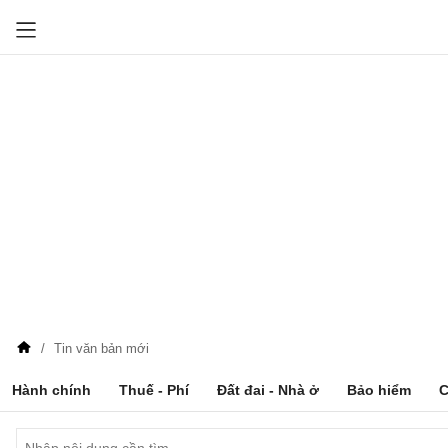
Tin văn bản mới
Hành chính
Thuế - Phí
Đất đai - Nhà ở
Bảo hiểm
C