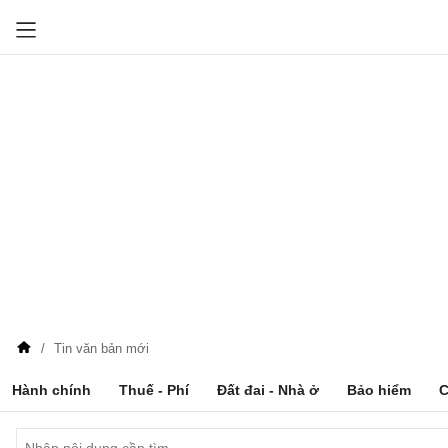
Tin văn bản mới
Hành chính
Thuế - Phí
Đất đai - Nhà ở
Bảo hiểm
C