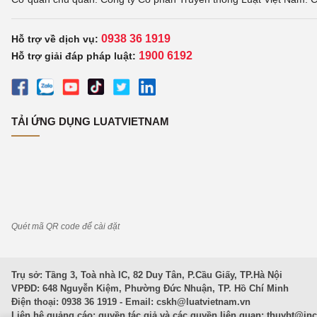
0938 36 1919
Hỗ trợ về dịch vụ:
1900 6192
Hỗ trợ giải đáp pháp luật:
TẢI ỨNG DỤNG LUATVIETNAM
Quét mã QR code để cài đặt
Trụ sở: Tầng 3, Toà nhà IC, 82 Duy Tân, P.Cầu Giấy, TP.Hà Nội
VPĐD: 648 Nguyễn Kiệm, Phường Đức Nhuận, TP. Hồ Chí Minh
Điện thoại: 0938 36 1919 - Email:
cskh@luatvietnam.vn
Liên hệ quảng cáo; quyền tác giả và các quyền liên quan:
thuybt@in