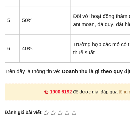
Đối với hoạt động thăm 
5
50%
antimoan, đá quý, đất h
Trường hợp các mỏ có từ 
6
40%
thuế suất
Trên đây là thông tin về:
Doanh thu là gì theo quy đ
1900 6192
để được giải đáp qua
tổng 
Đánh giá bài viết: