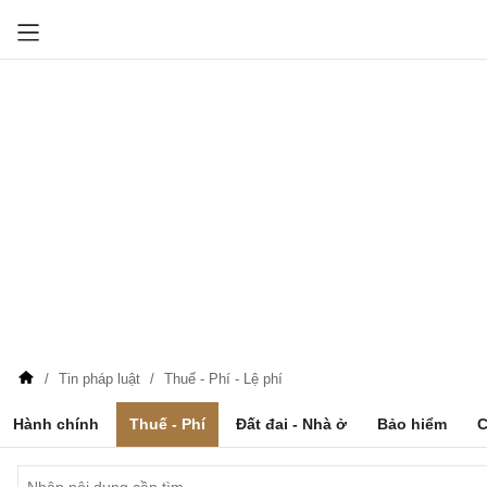
Tin pháp luật
Thuế - Phí - Lệ phí
Hành chính
Thuế - Phí
Đất đai - Nhà ở
Bảo hiểm
C