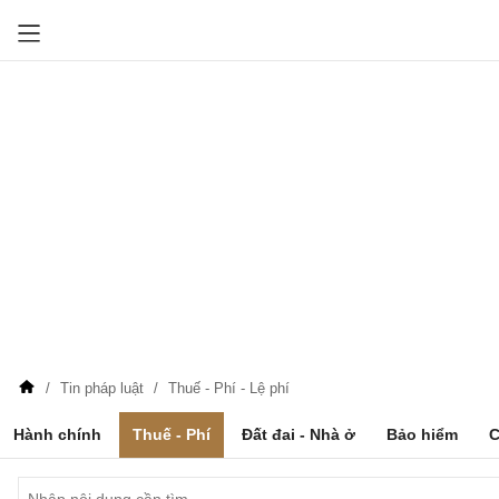
Tin pháp luật
Thuế - Phí - Lệ phí
Hành chính
Thuế - Phí
Đất đai - Nhà ở
Bảo hiểm
C